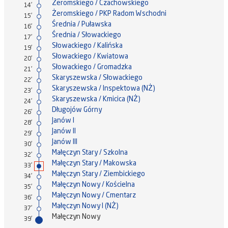
Żeromskiego / Czachowskiego
14'
Żeromskiego / PKP Radom Wschodni
15'
Średnia / Puławska
16'
Średnia / Słowackiego
17'
Słowackiego / Kalińska
19'
Słowackiego / Kwiatowa
20'
Słowackiego / Gromadzka
21'
Skaryszewska / Słowackiego
22'
Skaryszewska / Inspektowa (NŻ)
23'
Skaryszewska / Kmicica (NŻ)
24'
Długojów Górny
26'
Janów I
28'
Janów II
29'
Janów III
30'
Małęczyn Stary / Szkolna
32'
Małęczyn Stary / Makowska
33'
Małęczyn Stary / Ziembickiego
34'
Małęczyn Nowy / Kościelna
35'
Małęczyn Nowy / Cmentarz
36'
Małęczyn Nowy I (NŻ)
37'
Małęczyn Nowy
39'