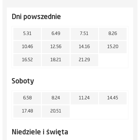
Dni powszednie
5.31
6.49
7.51
8.26
10.46
12.56
14.16
15.20
16.52
18.21
21.29
Soboty
6.58
8.24
11.24
14.45
17.48
20.51
Niedziele i święta