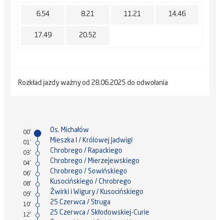
6.54
8.21
11.21
14.46
17.49
20.52
Rozkład jazdy ważny od 28.06.2025 do odwołania
Os. Michałów
00'
Mieszka I / Królowej Jadwigi
01'
Chrobrego / Rapackiego
03'
Chrobrego / Mierzejewskiego
04'
Chrobrego / Sowińskiego
06'
Kusocińskiego / Chrobrego
08'
Żwirki i Wigury / Kusocińskiego
09'
25 Czerwca / Struga
10'
25 Czerwca / Skłodowskiej-Curie
12'