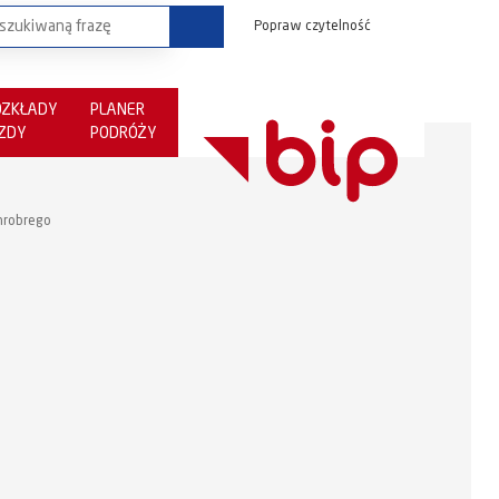
Popraw czytelność
OZKŁADY
PLANER
AZDY
PODRÓŻY
Chrobrego