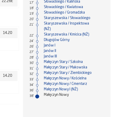
22.26E
Słowackiego / Kalińska
17'
Słowackiego / Kwiatowa
18'
Słowackiego / Gromadzka
19'
Skaryszewska / Słowackiego
20'
Skaryszewska / Inspektowa
21'
(NŻ)
14.20
Skaryszewska / Kmicica (NŻ)
22'
Długojów Górny
24'
Janów I
26'
Janów II
27'
Janów III
28'
Małęczyn Stary / Szkolna
30'
Małęczyn Stary / Makowska
31'
Małęczyn Stary / Ziembickiego
32'
14.20
Małęczyn Nowy / Kościelna
33'
Małęczyn Nowy / Cmentarz
34'
Małęczyn Nowy I (NŻ)
36'
Małęczyn Nowy
38'