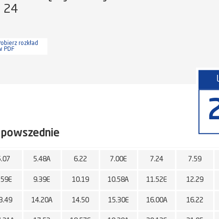
a 24
obierz rozkład
w PDF
 powszednie
5.07
5.48A
6.22
7.00E
7.24
7.59
.59E
9.39E
10.19
10.58A
11.52E
12.29
3.49
14.20A
14.50
15.30E
16.00A
16.22