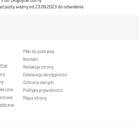
urs do: Długojów Górny
ad jazdy ważny od 23.09.2023 do odwołania
Pliki do pobrania
Kontakt
ZDiK
Redakcja strony
ury
Deklaracja dostępności
my
Ochrona danych
ołeczne
Polityka prywatności
mocowe
Mapa strony
bliczne