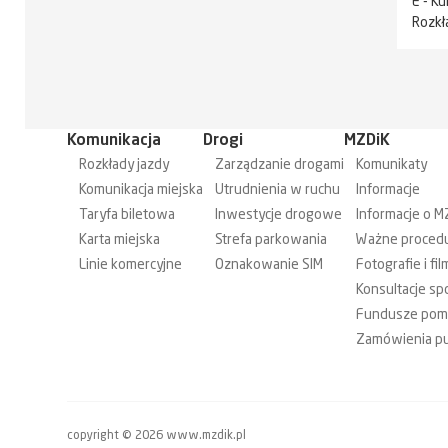
E - K
Rozkł
Komunikacja
Drogi
MZDiK
Rozkłady jazdy
Zarządzanie drogami
Komunikaty
Komunikacja miejska
Utrudnienia w ruchu
Informacje
Taryfa biletowa
Inwestycje drogowe
Informacje o M
Karta miejska
Strefa parkowania
Ważne proced
Linie komercyjne
Oznakowanie SIM
Fotografie i fil
Konsultacje sp
Fundusze po
Zamówienia pu
copyright © 2026 www.mzdik.pl