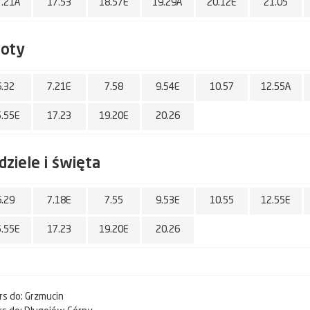
7.21A
17.53
18.57E
19.29A
20.12E
21.05
boty
6.32
7.21E
7.58
9.54E
10.57
12.55A
5.55E
17.23
19.20E
20.26
dziele i święta
6.29
7.18E
7.55
9.53E
10.55
12.55E
5.55E
17.23
19.20E
20.26
urs do: Grzmucin