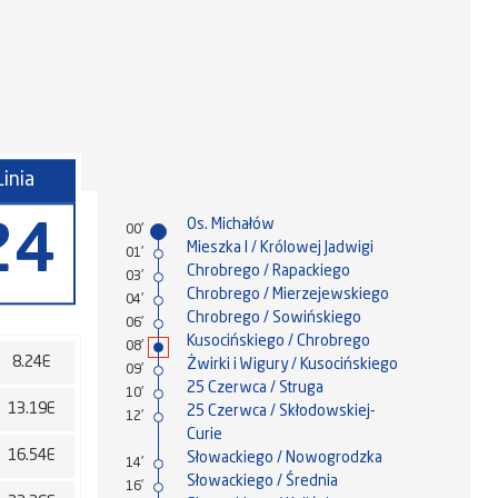
Linia
Os. Michałów
24
00'
Mieszka I / Królowej Jadwigi
01'
Chrobrego / Rapackiego
03'
Chrobrego / Mierzejewskiego
04'
Chrobrego / Sowińskiego
06'
Kusocińskiego / Chrobrego
08'
8.24E
Żwirki i Wigury / Kusocińskiego
09'
25 Czerwca / Struga
10'
13.19E
25 Czerwca / Skłodowskiej-
12'
Curie
16.54E
Słowackiego / Nowogrodzka
14'
Słowackiego / Średnia
16'