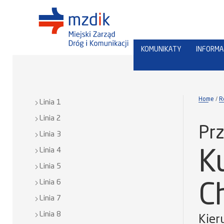
KOMUNIKATY
INFORMA
Home
R
Linia 1
Linia 2
Prz
Linia 3
Linia 4
K
Linia 5
Linia 6
C
Linia 7
Linia 8
Kier