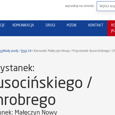
wyszukaj na stronie:
CJE
KOMUNIKACJA
DROGI
MZDIK
KONTAKT
R
J
ozkłady jazdy
linia 24
Kierunek: Małęczyn Nowy / Przystanek: Kusocińskiego / 
ystanek:
usocińskiego /
hrobrego
unek: Małęczyn Nowy