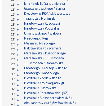
10'
Jana Pawła II / Sandomierska
11'
Grzecznarowskiego / Śląska
13'
Dw. Główny PKP / pl. Dworcowy
16'
Traugutta / Moniuszki
18'
Narutowicza / Kościuszki
19'
Narutowicza / Podwalna
20'
Limanowskiego / Wałowa
21'
Mireckiego / Reja
23'
Wernera / Mireckiego
24'
Malczewskiego / Wernera
26'
Warszawska / Kusocińskiego
27'
Warszawska / 11 Listopada
28'
11 Listopada / Starowolska
29'
Chrobrego / Mierzejewskiego
31'
Chrobrego / Rapackiego
33'
Mieszka I / Żółkiewskiego
35'
Mieszka I / Królowej Jadwigi
36'
Mieszka I / Piastowska
37'
Mieszka I / Perzanowskiej (NŻ)
38'
Mieszka I / Aleksandrowicza (NŻ)
39'
Aleksandrowicza / Józefowska (NŻ)
40'