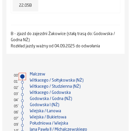
22.05B
B - zjazd do zajezdni Żakowice (stałą trasą do: Godowska /
Godna NŻ)
Rozkład jazdy ważny od 04.09.2025 do odwołania
Malczew
00'
Witkacego / Sołtykowska (NŻ)
01'
Witkacego / Studzienna (NŻ)
02'
Witkacego / Godowska
03'
Godowska / Godna (NŻ)
04'
Godowska I (NŻ)
05'
Wiejska / Łanowa
06'
Wiejska / Bukietowa
07'
Południowa / Wiejska
09'
Jana Pawła II / Michalczewskiego