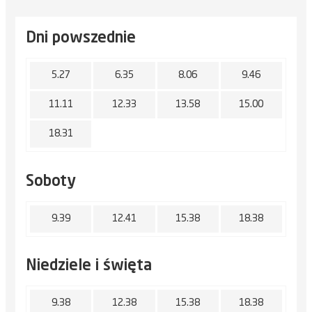
Dni powszednie
5.27
6.35
8.06
9.46
11.11
12.33
13.58
15.00
18.31
Soboty
9.39
12.41
15.38
18.38
Niedziele i święta
9.38
12.38
15.38
18.38