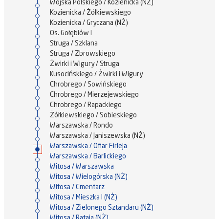
Wojska Polskiego / Kozienicka (NŻ)
Kozienicka / Żółkiewskiego
Kozienicka / Gryczana (NŻ)
Os. Gołębiów I
Struga / Szklana
Struga / Zbrowskiego
Żwirki i Wigury / Struga
Kusocińskiego / Żwirki i Wigury
Chrobrego / Sowińskiego
Chrobrego / Mierzejewskiego
Chrobrego / Rapackiego
Żółkiewskiego / Sobieskiego
Warszawska / Rondo
Warszawska / Janiszewska (NŻ)
Warszawska / Ofiar Firleja
Warszawska / Barlickiego
Witosa / Warszawska
Witosa / Wielogórska (NŻ)
Witosa / Cmentarz
Witosa / Mieszka I (NŻ)
Witosa / Zielonego Sztandaru (NŻ)
Witosa / Rataja (NŻ)