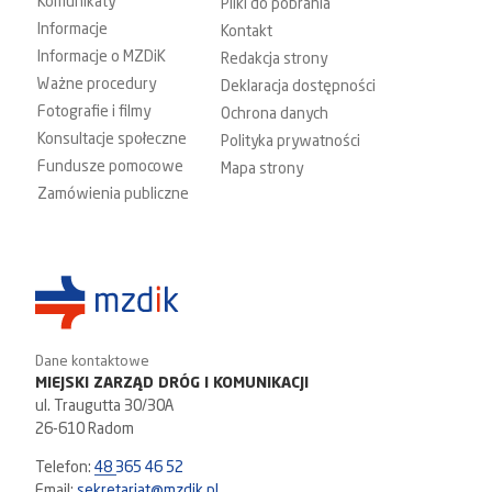
Komunikaty
Pliki do pobrania
Informacje
Kontakt
Informacje o MZDiK
Redakcja strony
Ważne procedury
Deklaracja dostępności
Fotografie i filmy
Ochrona danych
Konsultacje społeczne
Polityka prywatności
Fundusze pomocowe
Mapa strony
Zamówienia publiczne
Dane kontaktowe
MIEJSKI ZARZĄD DRÓG I KOMUNIKACJI
ul. Traugutta 30/30A
26-610 Radom
Telefon:
48 365 46 52
Email:
sekretariat@mzdik.pl