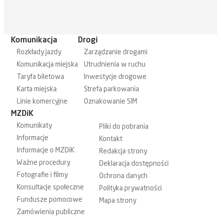
Komunikacja
Drogi
Rozkłady jazdy
Zarządzanie drogami
Komunikacja miejska
Utrudnienia w ruchu
Taryfa biletowa
Inwestycje drogowe
Karta miejska
Strefa parkowania
Linie komercyjne
Oznakowanie SIM
MZDiK
Komunikaty
Pliki do pobrania
Informacje
Kontakt
Informacje o MZDiK
Redakcja strony
Ważne procedury
Deklaracja dostępności
Fotografie i filmy
Ochrona danych
Konsultacje społeczne
Polityka prywatności
Fundusze pomocowe
Mapa strony
Zamówienia publiczne