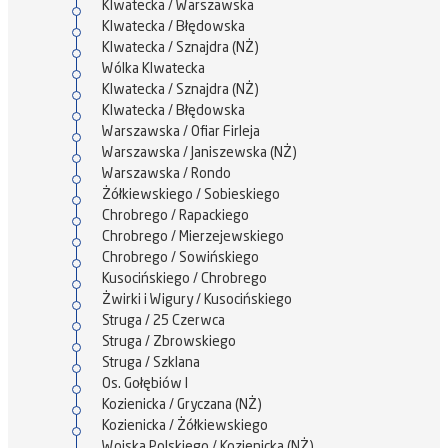
Klwatecka / Warszawska
Klwatecka / Błędowska
Klwatecka / Sznajdra (NŻ)
Wólka Klwatecka
Klwatecka / Sznajdra (NŻ)
Klwatecka / Błędowska
Warszawska / Ofiar Firleja
Warszawska / Janiszewska (NŻ)
Warszawska / Rondo
Żółkiewskiego / Sobieskiego
Chrobrego / Rapackiego
Chrobrego / Mierzejewskiego
Chrobrego / Sowińskiego
Kusocińskiego / Chrobrego
Żwirki i Wigury / Kusocińskiego
Struga / 25 Czerwca
Struga / Zbrowskiego
Struga / Szklana
Os. Gołębiów I
Kozienicka / Gryczana (NŻ)
Kozienicka / Żółkiewskiego
Wojska Polskiego / Kozienicka (NŻ)