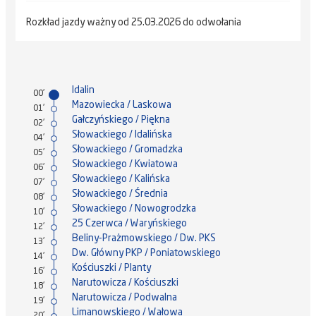
Rozkład jazdy ważny od 25.03.2026 do odwołania
Idalin
00'
Mazowiecka / Laskowa
01'
Gałczyńskiego / Piękna
02'
Słowackiego / Idalińska
04'
Słowackiego / Gromadzka
05'
Słowackiego / Kwiatowa
06'
Słowackiego / Kalińska
07'
Słowackiego / Średnia
08'
Słowackiego / Nowogrodzka
10'
25 Czerwca / Waryńskiego
12'
Beliny-Prażmowskiego / Dw. PKS
13'
Dw. Główny PKP / Poniatowskiego
14'
Kościuszki / Planty
16'
Narutowicza / Kościuszki
18'
Narutowicza / Podwalna
19'
Limanowskiego / Wałowa