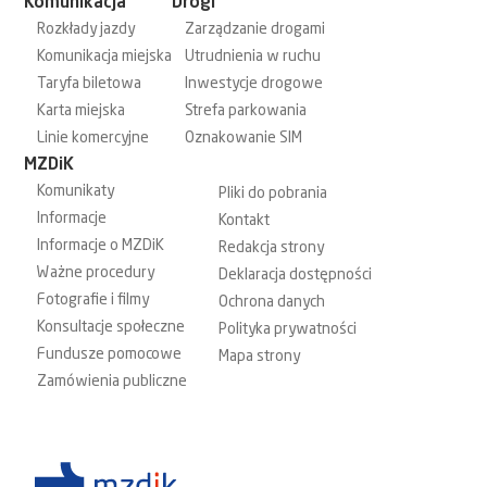
Komunikacja
Drogi
Rozkłady jazdy
Zarządzanie drogami
Komunikacja miejska
Utrudnienia w ruchu
Taryfa biletowa
Inwestycje drogowe
Karta miejska
Strefa parkowania
Linie komercyjne
Oznakowanie SIM
MZDiK
Komunikaty
Pliki do pobrania
Informacje
Kontakt
Informacje o MZDiK
Redakcja strony
Ważne procedury
Deklaracja dostępności
Fotografie i filmy
Ochrona danych
Konsultacje społeczne
Polityka prywatności
Fundusze pomocowe
Mapa strony
Zamówienia publiczne