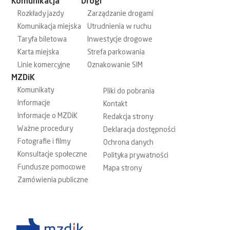
Komunikacja
Drogi
Rozkłady jazdy
Zarządzanie drogami
Komunikacja miejska
Utrudnienia w ruchu
Taryfa biletowa
Inwestycje drogowe
Karta miejska
Strefa parkowania
Linie komercyjne
Oznakowanie SIM
MZDiK
Komunikaty
Pliki do pobrania
Informacje
Kontakt
Informacje o MZDiK
Redakcja strony
Ważne procedury
Deklaracja dostępności
Fotografie i filmy
Ochrona danych
Konsultacje społeczne
Polityka prywatności
Fundusze pomocowe
Mapa strony
Zamówienia publiczne