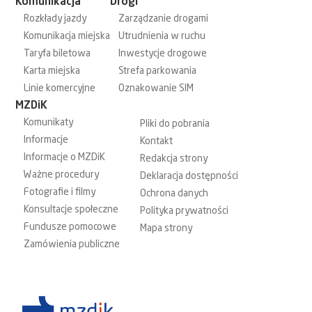
Komunikacja
Drogi
Rozkłady jazdy
Zarządzanie drogami
Komunikacja miejska
Utrudnienia w ruchu
Taryfa biletowa
Inwestycje drogowe
Karta miejska
Strefa parkowania
Linie komercyjne
Oznakowanie SIM
MZDiK
Komunikaty
Pliki do pobrania
Informacje
Kontakt
Informacje o MZDiK
Redakcja strony
Ważne procedury
Deklaracja dostępności
Fotografie i filmy
Ochrona danych
Konsultacje społeczne
Polityka prywatności
Fundusze pomocowe
Mapa strony
Zamówienia publiczne