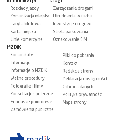
Komunikacja
Drogi
Rozkłady jazdy
Zarządzanie drogami
Komunikacja miejska
Utrudnienia w ruchu
Taryfa biletowa
Inwestycje drogowe
Karta miejska
Strefa parkowania
Linie komercyjne
Oznakowanie SIM
MZDiK
Komunikaty
Pliki do pobrania
Informacje
Kontakt
Informacje o MZDiK
Redakcja strony
Ważne procedury
Deklaracja dostępności
Fotografie i filmy
Ochrona danych
Konsultacje społeczne
Polityka prywatności
Fundusze pomocowe
Mapa strony
Zamówienia publiczne