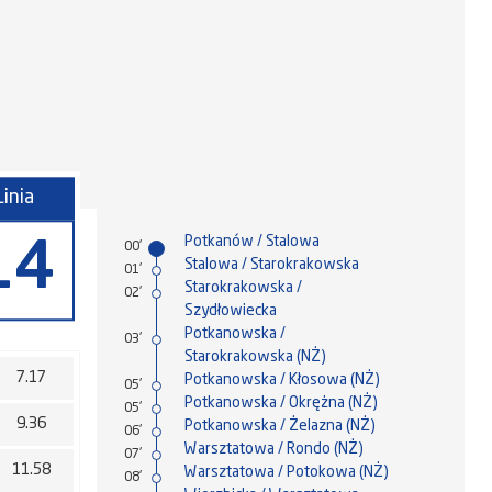
Linia
Potkanów / Stalowa
14
00'
Stalowa / Starokrakowska
01'
Starokrakowska /
02'
Szydłowiecka
Potkanowska /
03'
Starokrakowska (NŻ)
7.17
Potkanowska / Kłosowa (NŻ)
05'
Potkanowska / Okrężna (NŻ)
05'
9.36
Potkanowska / Żelazna (NŻ)
06'
Warsztatowa / Rondo (NŻ)
07'
11.58
Warsztatowa / Potokowa (NŻ)
08'