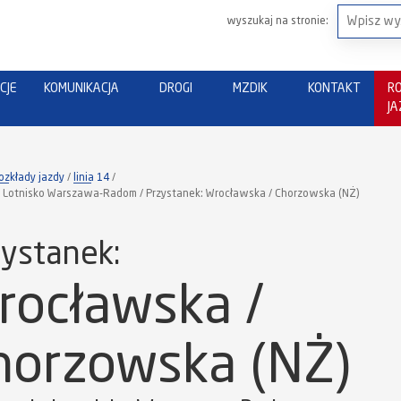
wyszukaj na stronie:
CJE
KOMUNIKACJA
DROGI
MZDIK
KONTAKT
R
J
ozkłady jazdy
linia 14
: Lotnisko Warszawa-Radom / Przystanek: Wrocławska / Chorzowska (NŻ)
ystanek:
rocławska /
horzowska (NŻ)