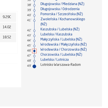
36'
Długojowska / Miedziana (NŻ)
38'
Długojowska / Odrodzenia
39'
Pomorska / Szczecińska (NŻ)
40'
9.29C
Zwoleńska / Kochanowskiego
41'
(NŻ)
14.02
Kaszubska / Lubelska (NŻ)
42'
Lubelska / Kaszubska
43'
18.52
Małęczyńska / Lubelska (NŻ)
44'
Wrocławska / Małęczyńska (NŻ)
45'
Wrocławska / Chorzowska (NŻ)
46'
Chorzowska / Lubelska (NŻ)
47'
Lubelska / Lotnicza
48'
Lotnisko Warszawa-Radom
49'