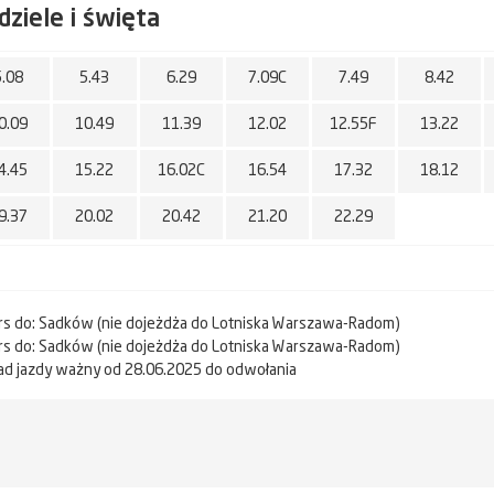
dziele i święta
5.08
5.43
6.29
7.09C
7.49
8.42
0.09
10.49
11.39
12.02
12.55F
13.22
4.45
15.22
16.02C
16.54
17.32
18.12
9.37
20.02
20.42
21.20
22.29
urs do: Sadków (nie dojeżdża do Lotniska Warszawa-Radom)
urs do: Sadków (nie dojeżdża do Lotniska Warszawa-Radom)
ad jazdy ważny od 28.06.2025 do odwołania