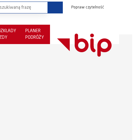
Popraw czytelność
OZKŁADY
PLANER
AZDY
PODRÓŻY