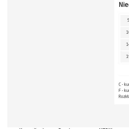
Nie
1
1
1
C - k
F - k
Rozkł