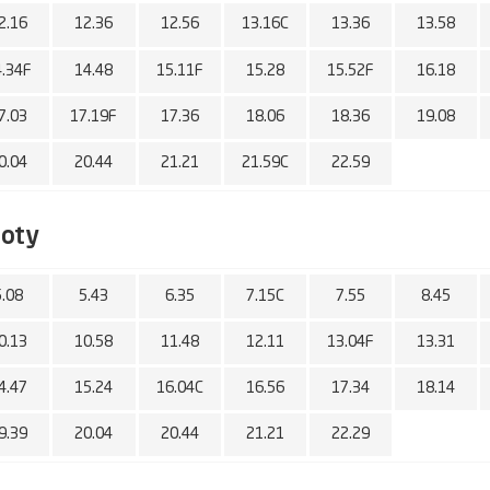
2.16
12.36
12.56
13.16C
13.36
13.58
4.34F
14.48
15.11F
15.28
15.52F
16.18
7.03
17.19F
17.36
18.06
18.36
19.08
0.04
20.44
21.21
21.59C
22.59
boty
5.08
5.43
6.35
7.15C
7.55
8.45
0.13
10.58
11.48
12.11
13.04F
13.31
4.47
15.24
16.04C
16.56
17.34
18.14
9.39
20.04
20.44
21.21
22.29