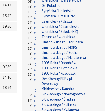
Wierzbicka / Warsztatowa
09'
14.17
Os. Południe
11'
Sycyńska / Helleńska
12'
16.43
Sycyńska / Urszuli (NŻ)
13'
Czarnoleska / Urszuli
14'
19.36
Wierzbicka / Czarnoleska
15'
Wierzbicka / Szkoła (NŻ)
16'
Toruńska / Wierzbicka
18'
Limanowskiego / Toruńska
20'
Limanowskiego / MOPS
20'
Limanowskiego / Sucha
21'
Limanowskiego / Maratońska
22'
1905 Roku / Obrońców
24'
9.32C
1905 Roku / Tytoniowa
25'
1905 Roku / Kościuszki
26'
14.10
Dw. Główny PKP / pl.
28'
Dworcowy
18.54
Mickiewicza / Katedra
30'
Słowackiego / Nowogrodzka
32'
Słowackiego / Średnia
34'
Słowackiego / Kalińska
35'
Słowackiego / Kwiatowa