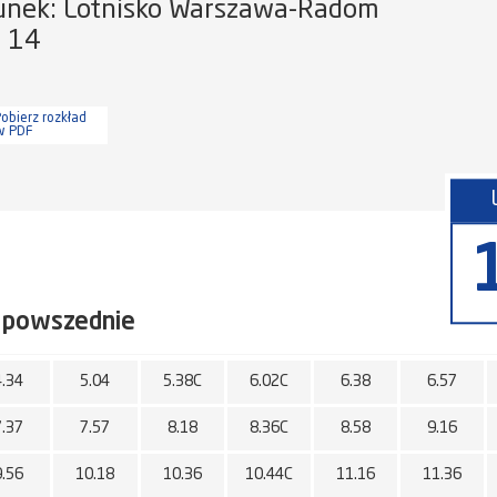
unek: Lotnisko Warszawa-Radom
a 14
obierz rozkład
w PDF
 powszednie
4.34
5.04
5.38C
6.02C
6.38
6.57
7.37
7.57
8.18
8.36C
8.58
9.16
9.56
10.18
10.36
10.44C
11.16
11.36