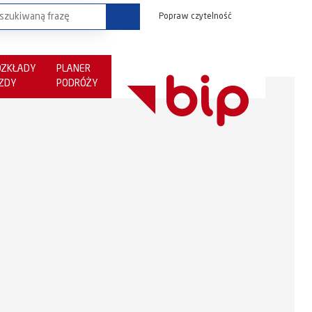
Popraw czytelność
OZKŁADY
PLANER
AZDY
PODRÓŻY