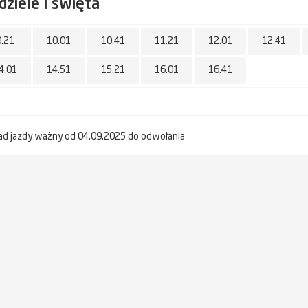
dziele i święta
9.21
10.01
10.41
11.21
12.01
12.41
4.01
14.51
15.21
16.01
16.41
ad jazdy ważny od 04.09.2025 do odwołania