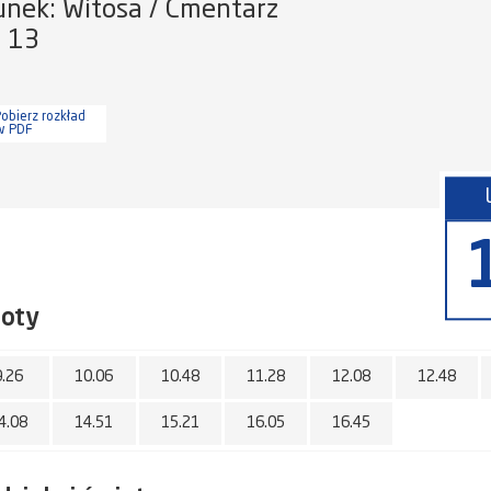
unek: Witosa / Cmentarz
a 13
obierz rozkład
w PDF
boty
9.26
10.06
10.48
11.28
12.08
12.48
4.08
14.51
15.21
16.05
16.45