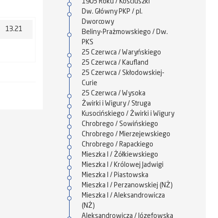
1905 Roku / Kościuszki
Dw. Główny PKP / pl.
Dworcowy
13.21
Beliny-Prażmowskiego / Dw.
PKS
25 Czerwca / Waryńskiego
25 Czerwca / Kaufland
25 Czerwca / Skłodowskiej-
Curie
25 Czerwca / Wysoka
Żwirki i Wigury / Struga
Kusocińskiego / Żwirki i Wigury
Chrobrego / Sowińskiego
Chrobrego / Mierzejewskiego
Chrobrego / Rapackiego
Mieszka I / Żółkiewskiego
Mieszka I / Królowej Jadwigi
Mieszka I / Piastowska
Mieszka I / Perzanowskiej (NŻ)
Mieszka I / Aleksandrowicza
(NŻ)
Aleksandrowicza / Józefowska