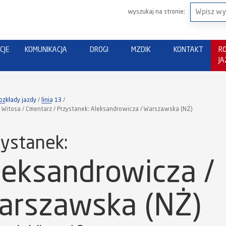
wyszukaj na stronie:
CJE
KOMUNIKACJA
DROGI
MZDIK
KONTAKT
R
J
ozkłady jazdy
linia 13
: Witosa / Cmentarz / Przystanek: Aleksandrowicza / Warszawska (NŻ)
ystanek:
leksandrowicza /
arszawska (NŻ)