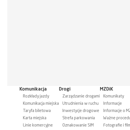
Komunikacja
Drogi
MZDiK
Rozkłady jazdy
Zarządzanie drogami
Komunikaty
Komunikacja miejska
Utrudnienia w ruchu
Informacje
Taryfa biletowa
Inwestycje drogowe
Informacje o M
Karta miejska
Strefa parkowania
Ważne proced
Linie komercyjne
Oznakowanie SIM
Fotografie i fil