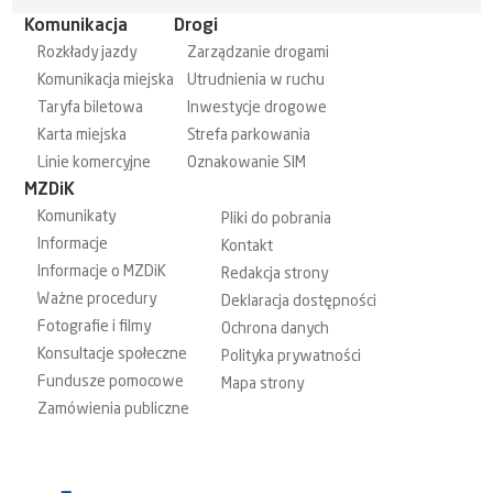
Komunikacja
Drogi
Rozkłady jazdy
Zarządzanie drogami
Komunikacja miejska
Utrudnienia w ruchu
Taryfa biletowa
Inwestycje drogowe
Karta miejska
Strefa parkowania
Linie komercyjne
Oznakowanie SIM
MZDiK
Komunikaty
Pliki do pobrania
Informacje
Kontakt
Informacje o MZDiK
Redakcja strony
Ważne procedury
Deklaracja dostępności
Fotografie i filmy
Ochrona danych
Konsultacje społeczne
Polityka prywatności
Fundusze pomocowe
Mapa strony
Zamówienia publiczne