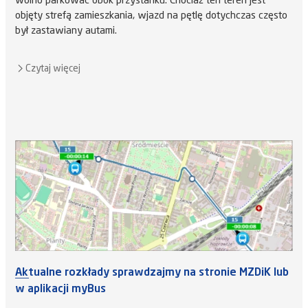
wolno parkować obok przystanku. Chociaż ten teren jest
objęty strefą zamieszkania, wjazd na pętlę dotychczas często
był zastawiany autami.
Czytaj więcej
Aktualne rozkłady sprawdzajmy na stronie MZDiK lub
w aplikacji myBus