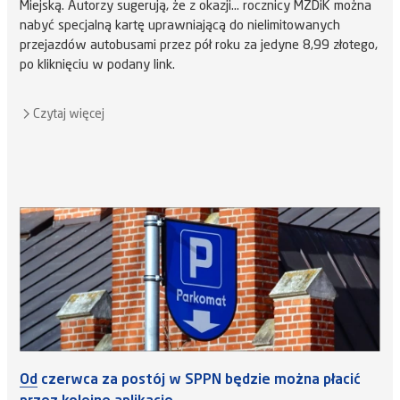
Miejską. Autorzy sugerują, że z okazji… rocznicy MZDiK można
nabyć specjalną kartę uprawniającą do nielimitowanych
przejazdów autobusami przez pół roku za jedyne 8,99 złotego,
po kliknięciu w podany link.
Czytaj więcej
Od czerwca za postój w SPPN będzie można płacić