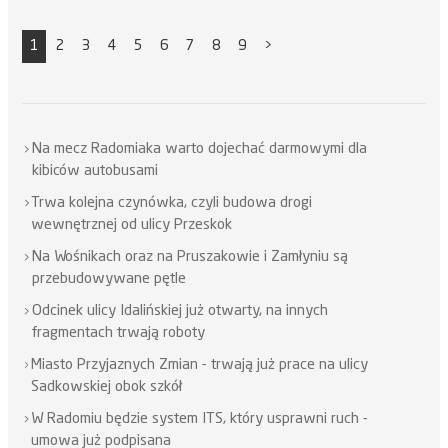
1
2
3
4
5
6
7
8
9
>
Na mecz Radomiaka warto dojechać darmowymi dla
kibiców autobusami
Trwa kolejna czynówka, czyli budowa drogi
wewnętrznej od ulicy Przeskok
Na Wośnikach oraz na Pruszakowie i Zamłyniu są
przebudowywane pętle
Odcinek ulicy Idalińskiej już otwarty, na innych
fragmentach trwają roboty
Miasto Przyjaznych Zmian - trwają już prace na ulicy
Sadkowskiej obok szkół
W Radomiu będzie system ITS, który usprawni ruch -
umowa już podpisana