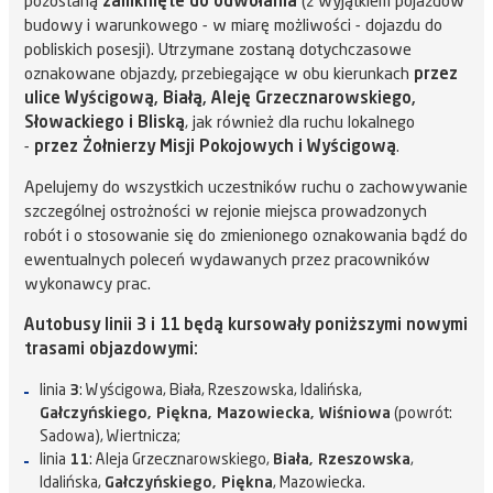
pozostaną
zamknięte do odwołania
(z wyjątkiem pojazdów
budowy i warunkowego - w miarę możliwości - dojazdu do
pobliskich posesji). Utrzymane zostaną dotychczasowe
oznakowane objazdy, przebiegające w obu kierunkach
przez
ulice Wyścigową, Białą, Aleję Grzecznarowskiego,
Słowackiego i Bliską
, jak również dla ruchu lokalnego
-
przez Żołnierzy Misji Pokojowych i Wyścigową
.
Apelujemy do wszystkich uczestników ruchu o zachowywanie
szczególnej ostrożności w rejonie miejsca prowadzonych
robót i o stosowanie się do zmienionego oznakowania bądź do
ewentualnych poleceń wydawanych przez pracowników
wykonawcy prac.
Autobusy linii 3 i 11 będą kursowały poniższymi nowymi
trasami objazdowymi:
linia
3
: Wyścigowa, Biała, Rzeszowska, Idalińska,
Gałczyńskiego, Piękna, Mazowiecka, Wiśniowa
(powrót:
Sadowa), Wiertnicza;
linia
11
: Aleja Grzecznarowskiego,
Biała, Rzeszowska
,
Idalińska,
Gałczyńskiego, Piękna
, Mazowiecka.