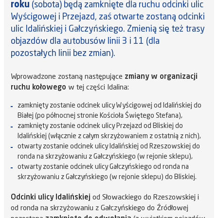
roku
(sobota) będą zamknięte dla ruchu odcinki ulic
Wyścigowej i Przejazd, zaś otwarte zostaną odcinki
ulic Idalińskiej i Gałczyńskiego. Zmienią się też trasy
objazdów dla autobusów linii 3 i 11 (dla
pozostałych linii bez zmian).
Wprowadzone zostaną następujące
zmiany w organizacji
ruchu kołowego
w tej części Idalina:
zamknięty zostanie odcinek ulicy Wyścigowej od Idalińskiej do
Białej (po północnej stronie Kościoła Świętego Stefana),
zamknięty zostanie odcinek ulicy Przejazd od Bliskiej do
Idalińskiej (włącznie z całym skrzyżowaniem z ostatnią z nich),
otwarty zostanie odcinek ulicy Idalińskiej od Rzeszowskiej do
ronda na skrzyżowaniu z Gałczyńskiego (w rejonie sklepu),
otwarty zostanie odcinek ulicy Gałczyńskiego od ronda na
skrzyżowaniu z Gałczyńskiego (w rejonie sklepu) do Bliskiej.
Odcinki ulicy Idalińskiej
od Słowackiego do Rzeszowskiej i
od ronda na skrzyżowaniu z Gałczyńskiego do Źródłowej