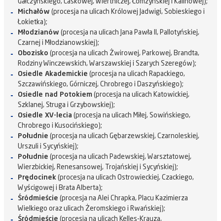
Gałczyńskiego, Laskowej, Wiertniczej, Łomżyńskiej i Kalinowej);
Michałów
(procesja na ulicach Królowej Jadwigi, Sobieskiego i
Łokietka);
Młodzianów
(procesja na ulicach Jana Pawła II, Pallotyńskiej,
Czarnej i Młodzianowskiej);
Obozisko
(procesja na ulicach Żwirowej, Parkowej, Brandta,
Rodziny Winczewskich, Warszawskiej i Szarych Szeregów);
Osiedle Akademickie
(procesja na ulicach Rapackiego,
Szczawińskiego, Górniczej, Chrobrego i Daszyńskiego);
Osiedle nad Potokiem
(procesja na ulicach Katowickiej,
Szklanej, Struga i Grzybowskiej);
Osiedle XV-lecia
(procesja na ulicach Miłej, Sowińskiego,
Chrobrego i Kusocińskiego);
Południe
(procesja na ulicach Gębarzewskiej, Czarnoleskiej,
Urszuli i Sycyńskiej);
Południe
(procesja na ulicach Padewskiej, Warsztatowej,
Wierzbickiej, Renesansowej, Trojańskiej i Sycyńskiej);
Prędocinek
(procesja na ulicach Ostrowieckiej, Czackiego,
Wyścigowej i Brata Alberta);
Śródmieście
(procesja na Alei Chrapka, Placu Kazimierza
Wielkiego oraz ulicach Żeromskiego i Rwańskiej);
Śródmieście
(procesja na ulicach Kelles-Krauza,