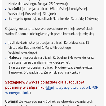
Niedziałkowskiego, Struga i 25 Czerwca);
Wośniki
(procesja na ulicach Wiedeńskiej, Londyńskiej,
Wośnickiej, Pośredniej i Skrajnej);
Zamłynie
(procesja na ulicach Natolińskiej, Szerokiej i Głównej).
Objazdy zostaną także wprowadzone w miejscowościach
wokół Radomia, obsługiwanych przez komunikację miejską:
Jedlnia-Letnisko
(procesja na ulicach Korpikiewicza, 11
Listopada, Radomskiej, 1 Maja, Piłsudskiego i
Wojciechowskiego);
Małęczyn
(procesja na ulicach Kościelnej i Makowskiej oraz
przy cmentarzu parafialnym w Kiedrzynie);
Skaryszew
(procesja na ulicach Mickiewicza, Sienkiewicza,
Targowej, Słowackiego, Żeromskiego i na Rynku).
Szczegółowy wykaz objazdów dla autobusów
podajemy w załączniku
(
kliknij tutaj, aby otworzyć plik PDF
w nowym oknie
).
Uwaga!
Ze względu na krótki okres obowiązywania tych