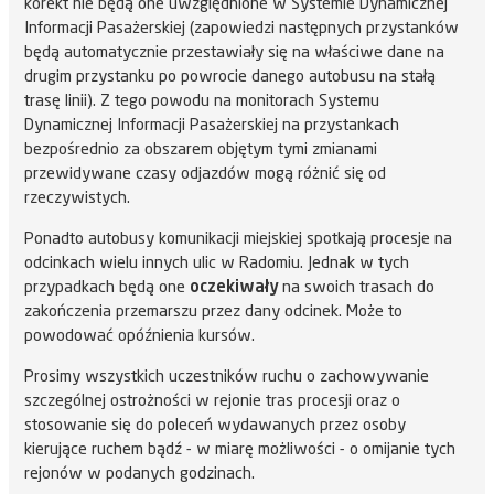
korekt nie będą one uwzględnione w Systemie Dynamicznej
Informacji Pasażerskiej (zapowiedzi następnych przystanków
będą automatycznie przestawiały się na właściwe dane na
drugim przystanku po powrocie danego autobusu na stałą
trasę linii). Z tego powodu na monitorach Systemu
Dynamicznej Informacji Pasażerskiej na przystankach
bezpośrednio za obszarem objętym tymi zmianami
przewidywane czasy odjazdów mogą różnić się od
rzeczywistych.
Ponadto autobusy komunikacji miejskiej spotkają procesje na
odcinkach wielu innych ulic w Radomiu. Jednak w tych
przypadkach będą one
oczekiwały
na swoich trasach do
zakończenia przemarszu przez dany odcinek. Może to
powodować opóźnienia kursów.
Prosimy wszystkich uczestników ruchu o zachowywanie
szczególnej ostrożności w rejonie tras procesji oraz o
stosowanie się do poleceń wydawanych przez osoby
kierujące ruchem bądź - w miarę możliwości - o omijanie tych
rejonów w podanych godzinach.