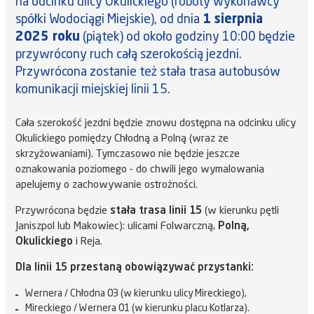
na odcinku ulicy Okulickiego (roboty wykonawcy
spółki Wodociągi Miejskie), od dnia
1 sierpnia
2025 roku
(piątek) od około godziny 10:00 będzie
przywrócony ruch całą szerokością jezdni.
Przywrócona zostanie też stała trasa autobusów
komunikacji miejskiej linii 15.
Cała szerokość jezdni będzie znowu dostępna na odcinku ulicy
Okulickiego pomiędzy Chłodną a Polną (wraz ze
skrzyżowaniami). Tymczasowo nie będzie jeszcze
oznakowania poziomego - do chwili jego wymalowania
apelujemy o zachowywanie ostrożności.
Przywrócona będzie
stała trasa linii 15
(w kierunku pętli
Janiszpol lub Makowiec): ulicami Folwarczną,
Polną,
Okulickiego
i Reja.
Dla linii 15 przestaną obowiązywać przystanki:
Wernera / Chłodna 03 (w kierunku ulicy Mireckiego),
Mireckiego / Wernera 01 (w kierunku placu Kotlarza).