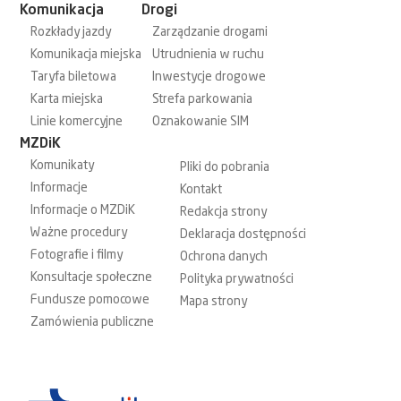
Komunikacja
Drogi
Rozkłady jazdy
Zarządzanie drogami
Komunikacja miejska
Utrudnienia w ruchu
Taryfa biletowa
Inwestycje drogowe
Karta miejska
Strefa parkowania
Linie komercyjne
Oznakowanie SIM
MZDiK
Komunikaty
Pliki do pobrania
Informacje
Kontakt
Informacje o MZDiK
Redakcja strony
Ważne procedury
Deklaracja dostępności
Fotografie i filmy
Ochrona danych
Konsultacje społeczne
Polityka prywatności
Fundusze pomocowe
Mapa strony
Zamówienia publiczne