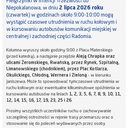
Pielgrzymki w Intencji Trzeźwości do
Niepokalanowa, w dniu
2 lipca 2026 roku
(czwartek) w godzinach około 9:00-10:00 mogą
wystąpić czasowe utrudnienia w ruchu kołowym i
w kursowaniu autobusów komunikacji miejskiej w
centralnej i zachodniej części Radomia.
Kolumna wyruszy około godziny 9:00 z Placu Materskiego
(przed katedrą), a następnie przejdzie
Aleją Chrapka oraz
ulicami Żeromskiego, Rwańską, przez Rynek, Szpitalną,
Limanowskiego (chodnikiem), przez Plac Kotlarza,
Okulickiego, Chłodną, Wernera i Zieloną
- w kierunku
Janiszewa. Może to spowodować tymczasowe utrudnienia w
ruchu kołowym oraz ewentualne kilkuminutowe opóźnienia w
kursowaniu autobusów na liniach
1, 2, 3, 5, 6, 7, 8, 9, 10, 11,
12, 14, 15, 16, 17, 19, 23, 25 i 26
.
Prosimy wszystkich uczestników ruchu o zachowywanie
szczególnej ostrożności w rejonie trasy przemarszu oraz o
stosowanie się do poleceń wydawanych przez osoby