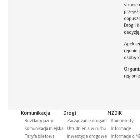
stronie 
przejeź
dopuszc
Dróg i 
decyzją
Apeluje
rejonie
osoby k
Organi
regioni
Komunikacja
Drogi
MZDiK
Rozkłady jazdy
Zarządzanie drogami
Komunikaty
Komunikacja miejska
Utrudnienia w ruchu
Informacje
Taryfa biletowa
Inwestycje drogowe
Informacje o M