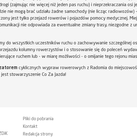
drogi (zajmując nie więcej niż jeden pas ruchu) i nieprzekraczania osi j
dzie nie mogą brać udziału żadne samochody (nie licząc radiowozów) 
zony jest tylko przejazd rowerów i pojazdów pomocy medycznej. Miej
Komunikacji nie odpowiada za ewentualne zmiany trasy, niezgodne z 
.
my do wszystkich uczestników ruchu o zachowywanie szczególnej os
 przejazdu kolumny rowerzystów i o stosowanie się do poleceń wyd
ierujące ruchem lub - w miarę możliwości - o omijanie tego rejonu mias
zatorem
cyklicznych wypraw rowerowych z Radomia do miejscowoś
e jest stowarzyszenie Co Za Jazda!
Pliki do pobrania
Kontakt
ZDiK
Redakcja strony