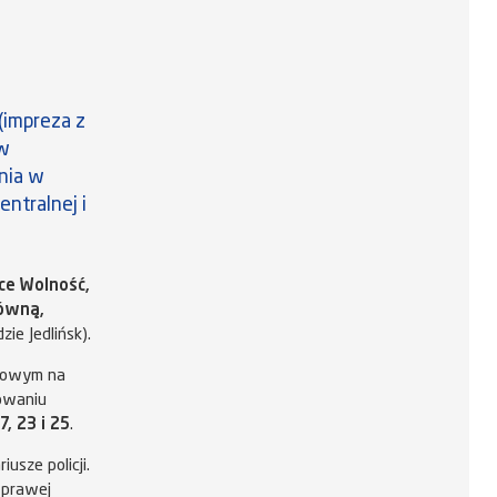
impreza z
 w
nia w
ntralnej i
ice Wolność,
łówną,
ie Jedlińsk).
ołowym na
sowaniu
17, 23 i 25
.
usze policji.
 prawej