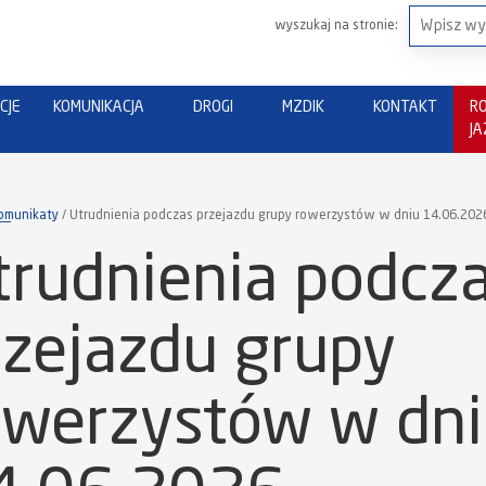
wyszukaj na stronie:
CJE
KOMUNIKACJA
DROGI
MZDIK
KONTAKT
R
J
omunikaty
Utrudnienia podczas przejazdu grupy rowerzystów w dniu 14.06.202
trudnienia podcz
rzejazdu grupy
owerzystów w dn