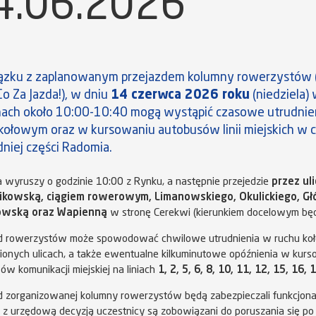
4.06.2026
ązku z zaplanowanym przejazdem kolumny rowerzystów (
Co Za Jazda!), w dniu
14 czerwca 2026 roku
(niedziela)
nach około 10:00-10:40 mogą wystąpić czasowe utrudnie
kołowym oraz w kursowaniu autobusów linii miejskich w ce
niej części Radomia.
 wyruszy o godzinie 10:00 z Rynku, a następnie przejedzie
przez ul
ikowską, ciągiem rowerowym, Limanowskiego, Okulickiego, G
wską oraz Wapienną
w stronę Cerekwi (kierunkiem docelowym będz
zd rowerzystów może spowodować chwilowe utrudnienia w ruchu k
onych ulicach, a także ewentualne kilkuminutowe opóźnienia w kur
ów komunikacji miejskiej na liniach
1, 2, 5, 6, 8, 10, 11, 12, 15, 16, 
d zorganizowanej kolumny rowerzystów będą zabezpieczali funkcjonari
 z urzędową decyzją uczestnicy są zobowiązani do poruszania się po