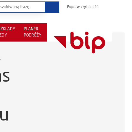
Popraw czytelność
OZKŁADY
PLANER
AZDY
PODRÓŻY
6
as
iu