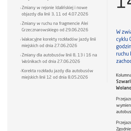
1
Zmiany w rejonie Idalińskiej i nowe
objazdy dla linii 3, 11 od 4.07.2026
Zmiany w ruchu na fragmencie Alei
Grzecznarowskiego od 29.06.2026
W zwi
cyklu 
Wakacyjne korekty rozkładów jazdy linii
miejskich od dnia 27.06.2026
godzi
ruchu 
Zmiany dla autobusów linii 8, 13 i 16 na
zachod
Wośnikach od dnia 27.06.2026
Korekta rozkładu jazdy dla autobusów
Kolumna
miejskich linii 12 od dnia 8.05.2026
Szwarl
Wolano
Przeja
wymieni
autobus
Przejaz
Zgodnie