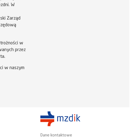
ezdni. W
-
ski Zarząd
urzędową
trożności w
awanych przez
ta.
ci w naszym
Dane kontaktowe