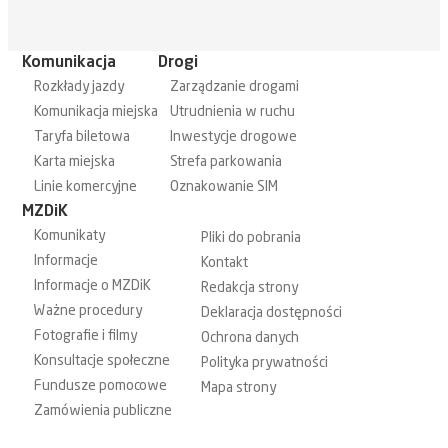
Komunikacja
Drogi
Rozkłady jazdy
Zarządzanie drogami
Komunikacja miejska
Utrudnienia w ruchu
Taryfa biletowa
Inwestycje drogowe
Karta miejska
Strefa parkowania
Linie komercyjne
Oznakowanie SIM
MZDiK
Komunikaty
Pliki do pobrania
Informacje
Kontakt
Informacje o MZDiK
Redakcja strony
Ważne procedury
Deklaracja dostępności
Fotografie i filmy
Ochrona danych
Konsultacje społeczne
Polityka prywatności
Fundusze pomocowe
Mapa strony
Zamówienia publiczne