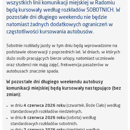
wszystkich linii komunikacji miejskiej w Radomiu
będą kursowały według rozkładów SOBOTNICH. W
pozostałe dni długiego weekendu nie będzie
natomiast żadnych dodatkowych ograniczeń w
częstotliwości kursowania autobusów.
Sobotnie rozkłady jazdy w tym dniu będą wprowadzone na
podstawie obserwacji z poprzednich lat. W dniach, w których
dużo osób pracujących bierze urlopy, natomiast uczniowie
oraz studenci nie mają zajęć, frekwencja pasażerów w
autobusach znacznie spada.
W pozostałe dni długiego weekendu autobusy
komunikacji miejskiej będą kursowały następująco (bez
zmian):
w dniu
4 czerwca 2026 roku
(czwartek, Boże Ciało) według
standardowych rozkładów niedzielnych,
w dniu
6 czerwca 2026 roku
(sobota) według
standardowych rozkładów sobotnich,
w dniu
7 czerwca 2026 roku
(niedziela) według