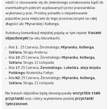
robót i o stosowanie się do zmienionego oznakowania bądź do
ewentualnych poleceń wydawanych przez pracowników
wykonawcy prac. Prosimy ponadto o nieparkowanie
pojazdów poza miejscami do tego przeznaczonymi na całej
długości ulic Młynarskiej i Kolberga.
Autobusy komunikacji miejskiej pojadą w tym rejonie
trasami
objazdowymi
(w obu kierunkach):
linia
1
: 25 Czerwca, Żeromskiego,
Młynarska, Kolberga,
Szklana
, Struga, Andersa;
linia
10
: 25 Czerwca, Żeromskiego,
Młynarska, Kolberga,
Szklana
, Struga, 11 Listopada;
linia
17
: 25 Czerwca,
Żeromskiego, Lubelska, aleja Wojska
Polskiego
, Kozienicka, Fołtyn;
linia
N2
: 25 Czerwca, Żeromskiego,
Młynarska, Kolberga,
Szklana
, Struga, 11 Listopada.
Na trasach objazdów będą obowiązywały
wszystkie stałe
przystanki
oraz cztery wymienione poniżej
przystanki
tymczasowe
.