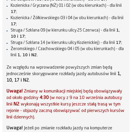
Kozienicka / Gryczana (NŻ) 01 i 02 (w obu kierunkach) - dla linii
17
;
Kozienicka / Żółkiewskiego 03 i 04 (w obu kierunkach) - dla linii
17
;
Struga / Szklana 09 (w kierunku ulicy 25 Czerwca) - dla linii
1,
10 i 17
;
Struga / Szklana 14 (w kierunku ulicy Kozienickiej) - dla linii
17
;
Żeromskiego / Czachowskiego 04 i 05 (w obu kierunkach) - dla
linii
1, 10 i N2
.
Ze względu na wprowadzenie powyższych zmian będą
jednocześnie skorygowane rozkłady jazdy autobusów linii
1,
10, 17 i N2
.
Uwaga!
Zmiany w komunikacji miejskiej będą obowiązywały
od około godziny
4:30
(w nocy z 9 na 10 września autobusy
linii
N2
wykonają wszystkie kursy jeszcze stałą trasą w tym
rejonie - objazdy zaczną obowiązywać od pierwszych kursów
linii dziennych).
Uwaga!
Jeżeli po zmianie rozkładu jazdy na komputerze