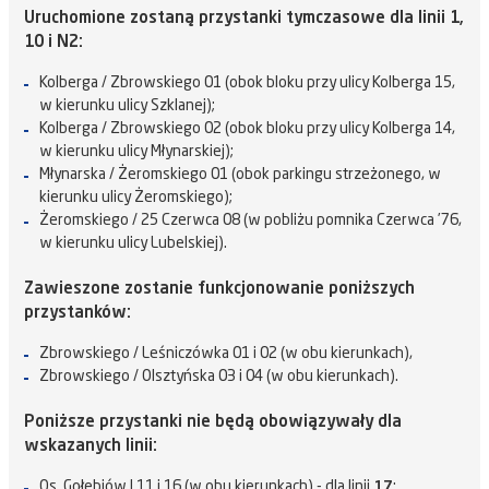
Uruchomione zostaną przystanki tymczasowe dla linii 1,
10 i N2:
Kolberga / Zbrowskiego 01 (obok bloku przy ulicy Kolberga 15,
w kierunku ulicy Szklanej);
Kolberga / Zbrowskiego 02 (obok bloku przy ulicy Kolberga 14,
w kierunku ulicy Młynarskiej);
Młynarska / Żeromskiego 01 (obok parkingu strzeżonego, w
kierunku ulicy Żeromskiego);
Żeromskiego / 25 Czerwca 08 (w pobliżu pomnika Czerwca ’76,
w kierunku ulicy Lubelskiej).
Zawieszone zostanie funkcjonowanie poniższych
przystanków:
Zbrowskiego / Leśniczówka 01 i 02 (w obu kierunkach),
Zbrowskiego / Olsztyńska 03 i 04 (w obu kierunkach).
Poniższe przystanki nie będą obowiązywały dla
wskazanych linii:
Os. Gołębiów I 11 i 16 (w obu kierunkach) - dla linii
17
;