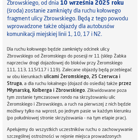
Zbrowskiego, od dnia
10 września 2025 roku
(środa) zostanie zamknięty dla ruchu kołowego
fragment ulicy Zbrowskiego. Będą z tego powodu
wprowadzone także objazdy dla autobusów
komunikacji miejskiej linii 1, 10, 17 i N2.
Dla ruchu kołowego będzie zamknięty odcinek ulicy
Zbrowskiego od Żeromskiego do posesji nr 11 (sklep Żabka
naprzeciw drogi dojazdowej do bloków przy Żeromskiego
111, 113, 115/117 i 119). Zalecane objazdy będą przebiegać
w obu kierunkach
ulicami Żeromskiego, 25 Czerwca i
Struga
, a dla ruchu lokalnego (dojazd do osiedla) także
przez
Młynarską, Kolberga i Zbrowskiego
. Zlikwidowane poza
tym zostanie tymczasowe rondo na skrzyżowaniu ulic
Żeromskiego i Zbrowskiego, a ruch na pierwszej z nich będzie
możliwy tylko na wprost, po jednym pasie w każdym kierunku
(po południowej stronie skrzyżowania - na tym etapie prac).
Apelujemy do wszystkich uczestników ruchu o zachowywanie
szczególnej ostrożności w rejonie miejsca prowadzonych