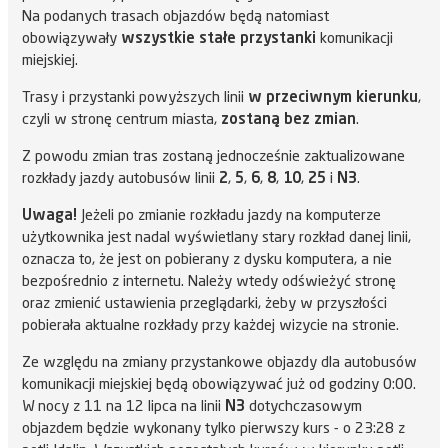
Na podanych trasach objazdów będą natomiast
obowiązywały
wszystkie stałe przystanki
komunikacji
miejskiej.
Trasy i przystanki powyższych linii
w przeciwnym kierunku
,
czyli w stronę centrum miasta,
zostaną bez zmian
.
Z powodu zmian tras zostaną jednocześnie zaktualizowane
rozkłady jazdy autobusów linii
2
,
5
,
6
,
8
,
10
,
25
i
N3
.
Uwaga!
Jeżeli po zmianie rozkładu jazdy na komputerze
użytkownika jest nadal wyświetlany stary rozkład danej linii,
oznacza to, że jest on pobierany z dysku komputera, a nie
bezpośrednio z internetu. Należy wtedy odświeżyć stronę
oraz zmienić ustawienia przeglądarki, żeby w przyszłości
pobierała aktualne rozkłady przy każdej wizycie na stronie.
Ze względu na zmiany przystankowe objazdy dla autobusów
komunikacji miejskiej będą obowiązywać już od godziny 0:00.
W nocy z 11 na 12 lipca na linii
N3
dotychczasowym
objazdem będzie wykonany tylko pierwszy kurs - o 23:28 z