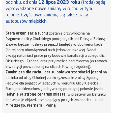
odcinku, od dnia
12 lipca 2023 roku
(środa) będą
wprowadzone nowe zmiany w ruchu w tym
rejonie. Częściowo zmienią się także trasy
autobusów miejskich.
Stała organizacja ruchu
zostanie przywrócona na
fragmencie ulicy Okulickiego pomiędzy ulicami Polną a Zieloną.
Znowu będzie możliwy przejazd tamtędy w obu kierunkach
(do tej pory obowiązywał ruch jednokierunkowy). Nadal
trwają natomiast prace przy budowie kanalizacji u zbiegu ulic
Okulickiego i Zgodnej oraz przy moście nad Mleczną (w ramach
inwestycji prowadzonej na ulicach Piwnej i Zgodnej).
Zamknięta dla ruchu jest tu połowa szerokości jezdni
na
odcinku od ulicy Chłodnej za skrzyżowanie z ulicą Zgodną
(jedynie dla pojazdów jadących w kierunku ulicy Kieleckiej).
Ruch jednokierunkowy odbywa się po drugiej połowie jezdni,
jedynie w stronę centrum miasta
. W przeciwnym kierunku
obowiązuje objazd, przebiegający po tych zmianach
ulicami
Mireckiego, Wernera i Polną
.