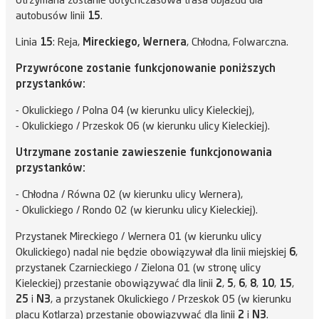
Utrzymana zostanie dotychczasowa trasa objazdu dla
autobusów linii
15
.
Linia
15
: Reja,
Mireckiego, Wernera
, Chłodna, Folwarczna.
Przywrócone zostanie funkcjonowanie poniższych
przystanków:
- Okulickiego / Polna 04 (w kierunku ulicy Kieleckiej),
- Okulickiego / Przeskok 06 (w kierunku ulicy Kieleckiej).
Utrzymane zostanie zawieszenie funkcjonowania
przystanków:
- Chłodna / Równa 02 (w kierunku ulicy Wernera),
- Okulickiego / Rondo 02 (w kierunku ulicy Kieleckiej).
Przystanek Mireckiego / Wernera 01 (w kierunku ulicy
Okulickiego) nadal nie będzie obowiązywał dla linii miejskiej
6
,
przystanek Czarnieckiego / Zielona 01 (w stronę ulicy
Kieleckiej) przestanie obowiązywać dla linii
2
,
5
,
6
,
8
,
10
,
15
,
25
i
N3
, a przystanek Okulickiego / Przeskok 05 (w kierunku
placu Kotlarza) przestanie obowiązywać dla linii
2
i
N3
.