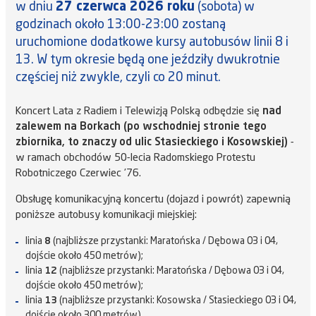
w dniu
27 czerwca 2026 roku
(sobota) w
godzinach około 13:00-23:00 zostaną
uruchomione dodatkowe kursy autobusów linii 8 i
13. W tym okresie będą one jeździły dwukrotnie
częściej niż zwykle, czyli co 20 minut.
Koncert Lata z Radiem i Telewizją Polską odbędzie się
nad
zalewem na Borkach (po wschodniej stronie tego
zbiornika, to znaczy od ulic Stasieckiego i Kosowskiej)
-
w ramach obchodów 50-lecia Radomskiego Protestu
Robotniczego Czerwiec ’76.
Obsługę komunikacyjną koncertu (dojazd i powrót) zapewnią
poniższe autobusy komunikacji miejskiej:
linia
8
(najbliższe przystanki: Maratońska / Dębowa 03 i 04,
dojście około 450 metrów);
linia
12
(najbliższe przystanki: Maratońska / Dębowa 03 i 04,
dojście około 450 metrów);
linia
13
(najbliższe przystanki: Kosowska / Stasieckiego 03 i 04,
dojście około 300 metrów).