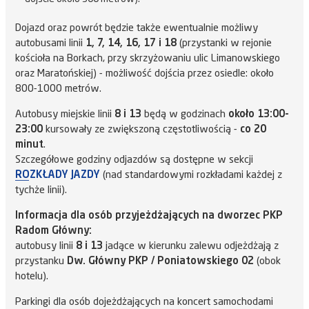
Dojazd oraz powrót będzie także ewentualnie możliwy
autobusami linii
1, 7, 14, 16, 17 i 18
(przystanki w rejonie
kościoła na Borkach, przy skrzyżowaniu ulic Limanowskiego
oraz Maratońskiej) - możliwość dojścia przez osiedle: około
800-1000 metrów.
Autobusy miejskie linii
8 i 13
będą w godzinach
około 13:00-
23:00
kursowały ze zwiększoną częstotliwością -
co 20
minut
.
Szczegółowe godziny odjazdów są dostępne w sekcji
ROZKŁADY JAZDY
(nad standardowymi rozkładami każdej z
tychże linii).
Informacja dla osób przyjeżdżających na dworzec PKP
Radom Główny:
autobusy linii
8 i 13
jadące w kierunku zalewu odjeżdżają z
przystanku
Dw. Główny PKP / Poniatowskiego 02
(obok
hotelu).
Parkingi dla osób dojeżdżających na koncert samochodami