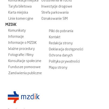
Komunikacja miejska
Utrudnienia w ruchu
Taryfa biletowa
Inwestycje drogowe
Karta miejska
Strefa parkowania
Linie komercyjne
Oznakowanie SIM
MZDiK
Komunikaty
Pliki do pobrania
Informacje
Kontakt
Informacje o MZDiK
Redakcja strony
Ważne procedury
Deklaracja dostępności
Fotografie i filmy
Ochrona danych
Konsultacje społeczne
Polityka prywatności
Fundusze pomocowe
Mapa strony
Zamówienia publiczne