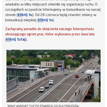
wiaduktu w kilku miejscach zmieniła się organizacja ruchu. O
szczegółach oczywiście informujemy w komunikacie na naszej
stronie (
kliknij tu
). Od 28 czerwca będą również zmiany w
komunikacji miejskiej (
kliknij tu
).
Zachęcamy ponadto do obejrzenia naszego fotoreportażu
obrazującego ogrom prac, które wykonano przez dwa lata
(
kliknij tutaj
).
NOWY WIADUKT TUŻ PO OTWARCIU GO DLA POJAZDÓW.