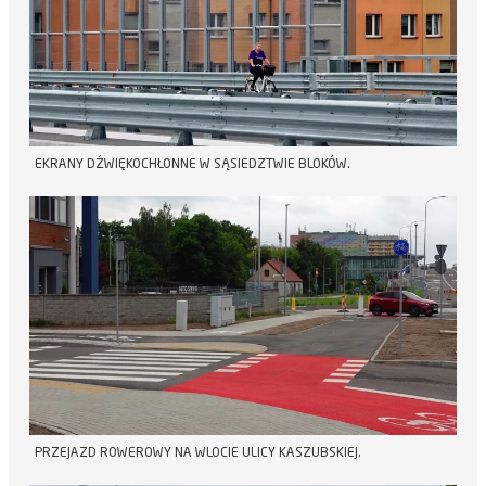
EKRANY DŹWIĘKOCHŁONNE W SĄSIEDZTWIE BLOKÓW.
PRZEJAZD ROWEROWY NA WLOCIE ULICY KASZUBSKIEJ.