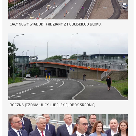
CAŁY NOWY WIADUKT WIDZIANY Z POBLISKIEGO BLOKU.
BOCZNA JEZDNIA ULICY LUBELSKIEJ OBOK ŚREDNIEJ.