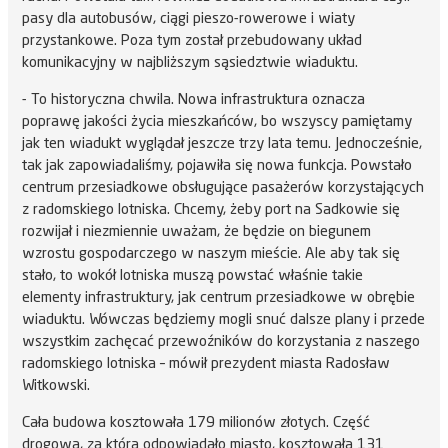
pasy dla autobusów, ciągi pieszo-rowerowe i wiaty
przystankowe. Poza tym został przebudowany układ
komunikacyjny w najbliższym sąsiedztwie wiaduktu.
- To historyczna chwila. Nowa infrastruktura oznacza
poprawę jakości życia mieszkańców, bo wszyscy pamiętamy
jak ten wiadukt wyglądał jeszcze trzy lata temu. Jednocześnie,
tak jak zapowiadaliśmy, pojawiła się nowa funkcja. Powstało
centrum przesiadkowe obsługujące pasażerów korzystających
z radomskiego lotniska. Chcemy, żeby port na Sadkowie się
rozwijał i niezmiennie uważam, że będzie on biegunem
wzrostu gospodarczego w naszym mieście. Ale aby tak się
stało, to wokół lotniska muszą powstać właśnie takie
elementy infrastruktury, jak centrum przesiadkowe w obrębie
wiaduktu. Wówczas będziemy mogli snuć dalsze plany i przede
wszystkim zachęcać przewoźników do korzystania z naszego
radomskiego lotniska – mówił prezydent miasta Radosław
Witkowski.
Cała budowa kosztowała 179 milionów złotych. Część
drogowa, za którą odpowiadało miasto, kosztowała 131