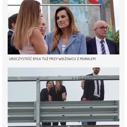
UROCZYSTOŚĆ BYŁA TUŻ PRZY WIEŻOWCU Z MURALEM.