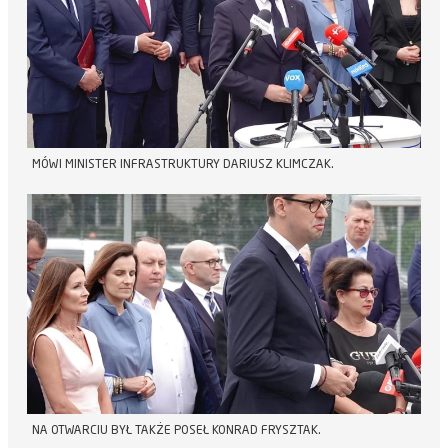
MÓWI MINISTER INFRASTRUKTURY DARIUSZ KLIMCZAK.
NA OTWARCIU BYŁ TAKŻE POSEŁ KONRAD FRYSZTAK.