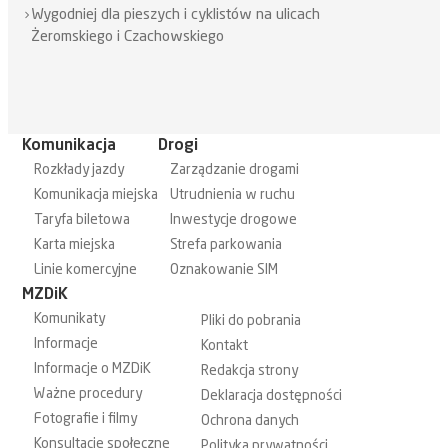
Wygodniej dla pieszych i cyklistów na ulicach
Żeromskiego i Czachowskiego
Komunikacja
Drogi
Rozkłady jazdy
Zarządzanie drogami
Komunikacja miejska
Utrudnienia w ruchu
Taryfa biletowa
Inwestycje drogowe
Karta miejska
Strefa parkowania
Linie komercyjne
Oznakowanie SIM
MZDiK
Komunikaty
Pliki do pobrania
Informacje
Kontakt
Informacje o MZDiK
Redakcja strony
Ważne procedury
Deklaracja dostępności
Fotografie i filmy
Ochrona danych
Konsultacje społeczne
Polityka prywatności