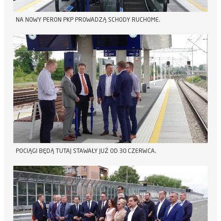
NA NOWY PERON PKP PROWADZĄ SCHODY RUCHOME.
POCIĄGI BĘDĄ TUTAJ STAWAŁY JUŻ OD 30 CZERWCA.