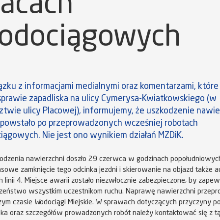
racach
odociągowych
zku z informacjami medialnymi oraz komentarzami, które
sprawie zapadliska na ulicy Cymerysa-Kwiatkowskiego (w
ztwie ulicy Placowej), informujemy, że uszkodzenie nawie
 powstało po przeprowadzonych wcześniej robotach
ągowych. Nie jest ono wynikiem działań MZDiK.
odzenia nawierzchni doszło 29 czerwca w godzinach popołudniowych
asowe zamknięcie tego odcinka jezdni i skierowanie na objazd także
ch linii 4. Miejsce awarii zostało niezwłocznie zabezpieczone, by zapew
zeństwo wszystkim uczestnikom ruchu. Naprawę nawierzchni przep
szym czasie Wodociągi Miejskie. W sprawach dotyczących przyczyny p
ska oraz szczegółów prowadzonych robót należy kontaktować się z tą