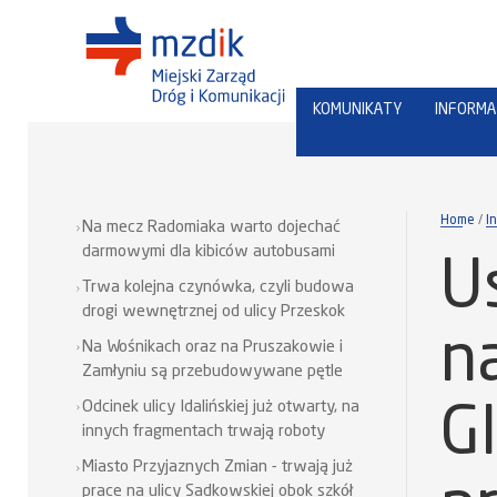
KOMUNIKATY
INFORMA
Home
I
Na mecz Radomiaka warto dojechać
darmowymi dla kibiców autobusami
U
Trwa kolejna czynówka, czyli budowa
drogi wewnętrznej od ulicy Przeskok
n
Na Wośnikach oraz na Pruszakowie i
Zamłyniu są przebudowywane pętle
Odcinek ulicy Idalińskiej już otwarty, na
G
innych fragmentach trwają roboty
Miasto Przyjaznych Zmian - trwają już
prace na ulicy Sadkowskiej obok szkół