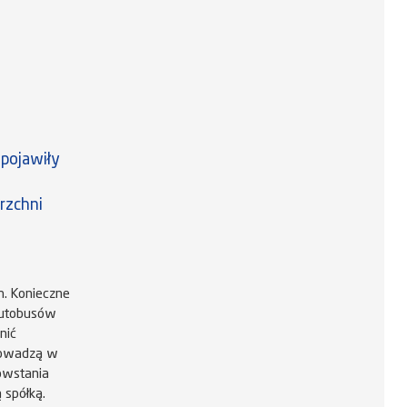
 pojawiły
rzchni
. Konieczne
 autobusów
nić
rowadzą w
owstania
 spółką.