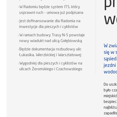
p
W Radomiu będzie system ITS, który
usprawni ruch - umowa już podpisana
w
Jest dofinansowanie dla Radomia na
inwestycje dla pieszych i cyklistów
W ramach budowy Trasy N-S powstaje
nowy wiadukt nad ulicą Gołębiowską
W zwią
Będzie dokumentacja rozbudowy ulic
się w 
Łukasika, Wierzbickiej i Warsztatowej
sąsied
Wygodniej dla pieszych i cyklistów na
jezdni
ulicach Żeromskiego i Czachowskiego
wodoci
Do uszk
było cz
miejski
bezpiec
najbliż
zapadli