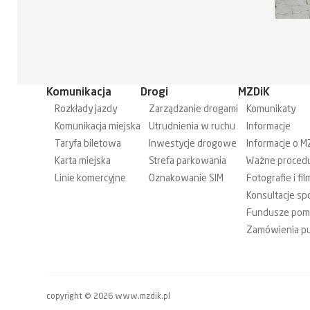
Komunikacja
Drogi
MZDiK
Rozkłady jazdy
Zarządzanie drogami
Komunikaty
Komunikacja miejska
Utrudnienia w ruchu
Informacje
Taryfa biletowa
Inwestycje drogowe
Informacje o M
Karta miejska
Strefa parkowania
Ważne proced
Linie komercyjne
Oznakowanie SIM
Fotografie i fil
Konsultacje sp
Fundusze po
Zamówienia pu
copyright © 2026 www.mzdik.pl