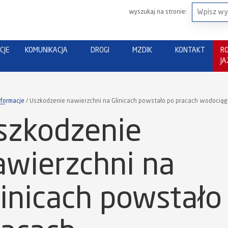
wyszukaj na stronie:
CJE
KOMUNIKACJA
DROGI
MZDIK
KONTAKT
R
J
nformacje
Uszkodzenie nawierzchni na Glinicach powstało po pracach wodocią
szkodzenie
awierzchni na
linicach powstało