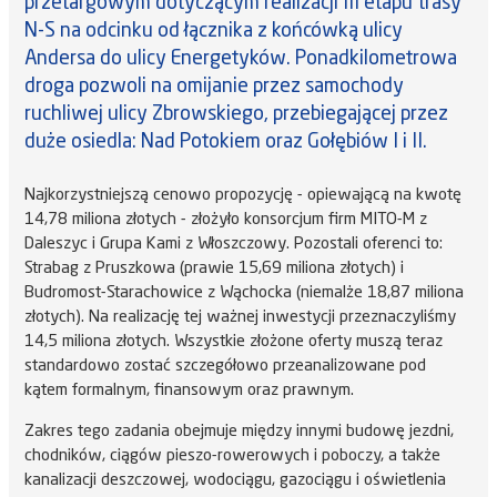
przetargowym dotyczącym realizacji III etapu trasy
N-S na odcinku od łącznika z końcówką ulicy
Andersa do ulicy Energetyków. Ponadkilometrowa
droga pozwoli na omijanie przez samochody
ruchliwej ulicy Zbrowskiego, przebiegającej przez
duże osiedla: Nad Potokiem oraz Gołębiów I i II.
Najkorzystniejszą cenowo propozycję - opiewającą na kwotę
14,78 miliona złotych - złożyło konsorcjum firm MITO-M z
Daleszyc i Grupa Kami z Włoszczowy. Pozostali oferenci to:
Strabag z Pruszkowa (prawie 15,69 miliona złotych) i
Budromost-Starachowice z Wąchocka (niemalże 18,87 miliona
złotych). Na realizację tej ważnej inwestycji przeznaczyliśmy
14,5 miliona złotych. Wszystkie złożone oferty muszą teraz
standardowo zostać szczegółowo przeanalizowane pod
kątem formalnym, finansowym oraz prawnym.
Zakres tego zadania obejmuje między innymi budowę jezdni,
chodników, ciągów pieszo-rowerowych i poboczy, a także
kanalizacji deszczowej, wodociągu, gazociągu i oświetlenia