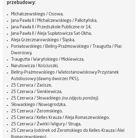
przebudowy:
Michalczewskiego / Cisowa,
Jana Pawła II / Michalczewskiego / Pallotyńska,
Jana Pawła II / Przedszkole Publiczne nr 14,
Jana Pawła II / Aleja Supłatowicza Sat-Okha,
Aleja Grzecznarowskiego / Śląska,
Poniatowskiego / Beliny-Prażmowskiego / Traugutta / Plac
Dworcowy,
Traugutta / Waryńskiego / Mickiewicza,
Narutowicza / Kościuszki,
Beliny-Prażmowskiego / Wielostanowiskowy Przystanek
Autobusowy (dawny dworzec PKS),
25 Czerwca / Zacisze,
25 Czerwca / Sienkiewicza,
25 Czerwca / Słowackiego
(na zdjęciu poniżej)
,
Słowackiego / Nowogrodzka,
25 Czerwca / Żeromskiego,
25 Czerwca / Kelles Krauza / Aleja Romaszewskiego,
25 Czerwca / Żwirki i Wigury / Struga,
25 Czerwca (odcinek od Żeromskiego do Kelles-Krauza i Alei
Romaszewskiego),