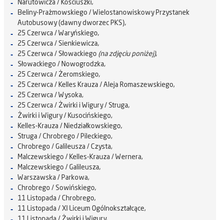
Narutowicza / Kościuszki,
Beliny-Prażmowskiego / Wielostanowiskowy Przystanek
Autobusowy (dawny dworzec PKS),
25 Czerwca / Waryńskiego,
25 Czerwca / Sienkiewicza,
25 Czerwca / Słowackiego
(na zdjęciu poniżej)
,
Słowackiego / Nowogrodzka,
25 Czerwca / Żeromskiego,
25 Czerwca / Kelles Krauza / Aleja Romaszewskiego,
25 Czerwca / Wysoka,
25 Czerwca / Żwirki i Wigury / Struga,
Żwirki i Wigury / Kusocińskiego,
Kelles-Krauza / Niedziałkowskiego,
Struga / Chrobrego / Pileckiego,
Chrobrego / Galileusza / Czysta,
Malczewskiego / Kelles-Krauza / Wernera,
Malczewskiego / Galileusza,
Warszawska / Parkowa,
Chrobrego / Sowińskiego,
11 Listopada / Chrobrego,
11 Listopada / XI Liceum Ogólnokształcące,
11 Listopada / Żwirki i Wigury,