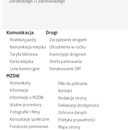
Żeromskiego i Czachowskiego
Komunikacja
Drogi
Rozkłady jazdy
Zarządzanie drogami
Komunikacja miejska
Utrudnienia w ruchu
Taryfa biletowa
Inwestycje drogowe
Karta miejska
Strefa parkowania
Linie komercyjne
Oznakowanie SIM
MZDiK
Komunikaty
Pliki do pobrania
Informacje
Kontakt
Informacje o MZDiK
Redakcja strony
Ważne procedury
Deklaracja dostępności
Fotografie i filmy
Ochrona danych
Konsultacje społeczne
Polityka prywatności
Fundusze pomocowe
Mapa strony