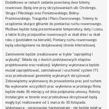
Dodatkowo w ramach zadania powstaną dwa totemy
rowerowe. Będą one przy skrzyżowaniach ulic Chrobrego,
Struga i Pileckiego oraz Poniatowskiego, Beliny-
Prażmowskiego, Traugutta i Placu Dworcowego. Totemy to
urządzenia służące głównie do pomiarów ruchu rowerowego.
Możliwe będzie tutaj prezentowanie temperatury, daty i czasu,
a także liczby przejazdów rowerowych w skali dnia i w skali
roku z (podziałem na kierunki). Pomiary ruchu rowerowego
będą udostępniane na dedykowanej stronie internetowej.
Zamówienie będzie zrealizowane w trybie "zaprojektuj i
wybuduj". Składa się z dwóch podstawowych etapów:
projektowania oraz realizacji. Wyłoniony wykonawca będzie
musiał zaprojektować, zainstalować i uruchomić system ITS
oraz przebudować geometrię wybranych skrzyżowań.
Zobowiążemy wykonawcę do prowadzenia prac pod ruchem.
Na wykonanie wszystkich prac wyłoniona w przetargu firma
będzie miała 36 miesięcy od dnia podpisania umowy. Roboty
instalacyjne w terenie oraz przebudowa skrzyżowań będą
mogły być realizowane od 1 marca do 30 listopada.
Wykonawca - opracowując harmonogram - nie będzie mógł w