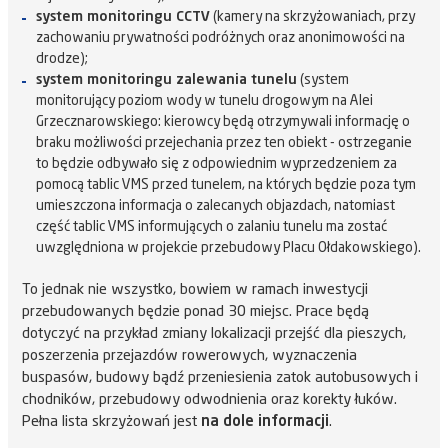
system monitoringu CCTV
(kamery na skrzyżowaniach, przy
zachowaniu prywatności podróżnych oraz anonimowości na
drodze);
system monitoringu zalewania tunelu
(system
monitorujący poziom wody w tunelu drogowym na Alei
Grzecznarowskiego: kierowcy będą otrzymywali informację o
braku możliwości przejechania przez ten obiekt - ostrzeganie
to będzie odbywało się z odpowiednim wyprzedzeniem za
pomocą tablic VMS przed tunelem, na których będzie poza tym
umieszczona informacja o zalecanych objazdach, natomiast
część tablic VMS informujących o zalaniu tunelu ma zostać
uwzględniona w projekcie przebudowy Placu Ołdakowskiego).
To jednak nie wszystko, bowiem w ramach inwestycji
przebudowanych będzie ponad 30 miejsc. Prace będą
dotyczyć na przykład zmiany lokalizacji przejść dla pieszych,
poszerzenia przejazdów rowerowych, wyznaczenia
buspasów, budowy bądź przeniesienia zatok autobusowych i
chodników, przebudowy odwodnienia oraz korekty łuków.
Pełna lista skrzyżowań jest
na dole informacji
.