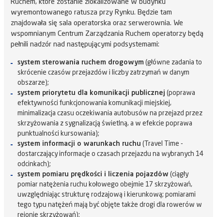
Ruchem, które zostanie zlokalizowane w budynku
wyremontowanego ratusza przy Rynku. Będzie tam
znajdowała się sala operatorska oraz serwerownia. We
wspomnianym Centrum Zarządzania Ruchem operatorzy będą
pełnili nadzór nad następującymi podsystemami:
system sterowania ruchem drogowym
(główne zadania to
skrócenie czasów przejazdów i liczby zatrzymań w danym
obszarze);
system priorytetu dla komunikacji publicznej
(poprawa
efektywności funkcjonowania komunikacji miejskiej,
minimalizacja czasu oczekiwania autobusów na przejazd przez
skrzyżowania z sygnalizacją świetlną, a w efekcie poprawa
punktualności kursowania);
system informacji o warunkach ruchu
(Travel Time -
dostarczający informacje o czasach przejazdu na wybranych 14
odcinkach);
system pomiaru prędkości i liczenia pojazdów
(ciągły
pomiar natężenia ruchu kołowego obejmie 17 skrzyżowań,
uwzględniając strukturę rodzajową i kierunkową; pomiarami
tego typu natężeń mają być objęte także drogi dla rowerów w
rejonie skrzyżowań);