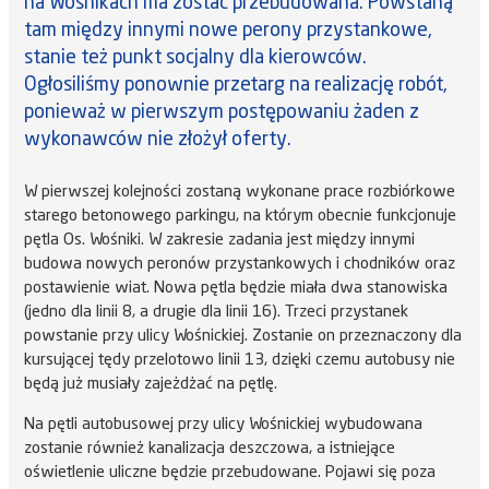
na Wośnikach ma zostać przebudowana. Powstaną
tam między innymi nowe perony przystankowe,
stanie też punkt socjalny dla kierowców.
Ogłosiliśmy ponownie przetarg na realizację robót,
ponieważ w pierwszym postępowaniu żaden z
wykonawców nie złożył oferty.
W pierwszej kolejności zostaną wykonane prace rozbiórkowe
starego betonowego parkingu, na którym obecnie funkcjonuje
pętla Os. Wośniki. W zakresie zadania jest między innymi
budowa nowych peronów przystankowych i chodników oraz
postawienie wiat. Nowa pętla będzie miała dwa stanowiska
(jedno dla linii 8, a drugie dla linii 16). Trzeci przystanek
powstanie przy ulicy Wośnickiej. Zostanie on przeznaczony dla
kursującej tędy przelotowo linii 13, dzięki czemu autobusy nie
będą już musiały zajeżdżać na pętlę.
Na pętli autobusowej przy ulicy Wośnickiej wybudowana
zostanie również kanalizacja deszczowa, a istniejące
oświetlenie uliczne będzie przebudowane. Pojawi się poza