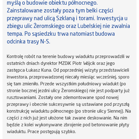
myślą o budowie obiektu północnego.
Zainstalowane zostały poza tym belki części
przeprawy nad ulicą Szklaną i torami. Inwestycja u
zbiegu ulic Żeromskiego oraz Lubelskiej nie zwalnia
tempa. Po sąsiedzku trwa natomiast budowa
odcinka trasy N-S.
Kontrolę robót na terenie budowy wiaduktu przeprowadzili w
ostatnich dniach dyrektor MZDiK Piotr Wójcik oraz jego
zastępca Łukasz Kuna. Od poprzedniej wizyty przedstawicieli
inwestora, przeprowadzonej niecały miesiąc wcześniej, sporo
się tam zmieniło. Przede wszystkim południowy wiadukt (po
stronie bocznej jezdni ulicy Żeromskiego) nie jest podparty już
rusztowaniami. Zostały one zdemontowane spod nowej
przeprawy i obecnie sukcesywnie są ustawiane pod przyszłą
konstrukcję wiaduktu północnego (po stronie ulicy Siennej). Na
części z nich już jest ułożone tak zwane deskowanie. Na nim
będzie z kolei wykonywane zbrojenie pod betonowanie płyty
wiaduktu. Prace postępują szybko.