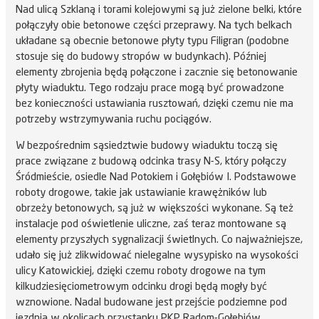
Nad ulicą Szklaną i torami kolejowymi są już zielone belki, które
połączyły obie betonowe części przeprawy. Na tych belkach
układane są obecnie betonowe płyty typu Filigran (podobne
stosuje się do budowy stropów w budynkach). Później
elementy zbrojenia będą połączone i zacznie się betonowanie
płyty wiaduktu. Tego rodzaju prace mogą być prowadzone
bez konieczności ustawiania rusztowań, dzięki czemu nie ma
potrzeby wstrzymywania ruchu pociągów.
W bezpośrednim sąsiedztwie budowy wiaduktu toczą się
prace związane z budową odcinka trasy N-S, który połączy
Śródmieście, osiedle Nad Potokiem i Gołębiów I. Podstawowe
roboty drogowe, takie jak ustawianie krawężników lub
obrzeży betonowych, są już w większości wykonane. Są też
instalacje pod oświetlenie uliczne, zaś teraz montowane są
elementy przyszłych sygnalizacji świetlnych. Co najważniejsze,
udało się już zlikwidować nielegalne wysypisko na wysokości
ulicy Katowickiej, dzięki czemu roboty drogowe na tym
kilkudziesięciometrowym odcinku drogi będą mogły być
wznowione. Nadal budowane jest przejście podziemne pod
jezdnią w okolicach przystanku PKP Radom-Gołębiów.