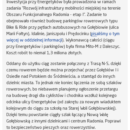
Inwestycja przy Energetyków była prowadzona w ramach
zadania "Rozwój infrastruktury mobilności miejskiej na terenie
Obszaru Funkcjonalnego Radomia - etap I". Zadanie to
obejmowało również budowę parkingów rowerowych typu
Bike & Ride przy pętlach autobusowych na Gołębiowie (ulica
Marii Fołtyn), Idalinie, Janiszpolu i Prędocinku (
pisaliśmy o tym
więcej w oddzielnej informacji
). Wykonawcą całości (ciągu
przy Energetyków i parkingów) była firma Mito-M z Daleszyc.
Koszt robót to niemal 1,3 miliona złotych.
Oddany do użytku ciąg zostanie połączony z Trasą N-S, dzięki
czemu rowerem będzie można przejechać przez Gołębiów I i
Osiedle nad Potokiem do Śródmieścia, a stamtąd do innych
dzielnic miasta. To jednak nie koniec łączenia ze sobą szlaków
rowerowych, bo niebawem planujemy ogłoszenie przetargu
na budowę drogi dla cyklistów i chodnika wzdłuż kolejnego
odcinka ulicy Energetyków (od zakrętu za nowym wiaduktem
kolejowym do ciągu za szkołą na Starej Woli Gołębiowskiej).
Dzięki temu powstanie ciągły szlak łączący Nową Wolę
Gołębiowską z innymi dzielnicami i centrum Radomia. Poprawi
to bezpieczeństwo pieszych oraz rowerzystów.