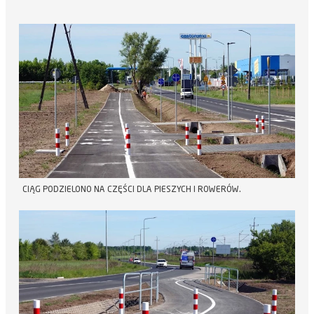
CIĄG PODZIELONO NA CZĘŚCI DLA PIESZYCH I ROWERÓW.