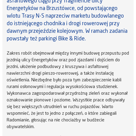
asfaltowego ciągu przy fragmencie ulicy
Energetyków na Brzustówce, od powstającego
wlotu Trasy N-S naprzeciw marketu budowlanego
do istniejącego chodnika i drogi rowerowej przy
dawnym przejeździe kolejowym. W ramach zadania
powstały też parkingi Bike & Ride.
Zakres robót obejmował między innymi budowę przepustu pod
jezdnią ulicy Energetyków oraz pod zjazdami i dojściem do
jezdni, ułożenie podbudowy z kruszywa i asfaltowej
nawierzchni drogi pieszo-rowerowej, a także instalację
oświetlenia. Niezbędne było poza tym zabezpieczenie kabli
rurami osłonowymi i regulacja wysokościowa studzienek.
Wykonawca zagospodarował przydrożną zieleń oraz wykonał
oznakowanie pionowe i poziome. Wszystkie prace odbywały
się bez większych utrudnień w ruchu pojazdów. Warto
wspomnieć, że jest to jedno z połączeń, o które zabiegali
Radomianie, głosując na nie chociażby w budżecie
obywatelskim.