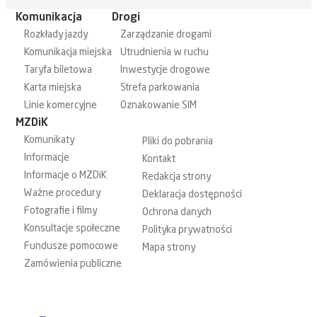
Komunikacja
Drogi
Rozkłady jazdy
Zarządzanie drogami
Komunikacja miejska
Utrudnienia w ruchu
Taryfa biletowa
Inwestycje drogowe
Karta miejska
Strefa parkowania
Linie komercyjne
Oznakowanie SIM
MZDiK
Komunikaty
Pliki do pobrania
Informacje
Kontakt
Informacje o MZDiK
Redakcja strony
Ważne procedury
Deklaracja dostępności
Fotografie i filmy
Ochrona danych
Konsultacje społeczne
Polityka prywatności
Fundusze pomocowe
Mapa strony
Zamówienia publiczne