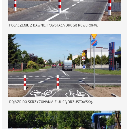
POŁĄCZENIE Z DAWNIEJ POWSTAŁĄ DROGĄ ROWEROWĄ.
DOJAZD DO SKRZYŻOWANIA Z ULICĄ BRZUSTOWSKĄ.