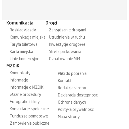
Komunikacja
Drogi
Rozkłady jazdy
Zarządzanie drogami
Komunikacja miejska
Utrudnienia w ruchu
Taryfa biletowa
Inwestycje drogowe
Karta miejska
Strefa parkowania
Linie komercyjne
Oznakowanie SIM
MZDiK
Komunikaty
Pliki do pobrania
Informacje
Kontakt
Informacje o MZDiK
Redakcja strony
Ważne procedury
Deklaracja dostępności
Fotografie i filmy
Ochrona danych
Konsultacje społeczne
Polityka prywatności
Fundusze pomocowe
Mapa strony
Zamówienia publiczne