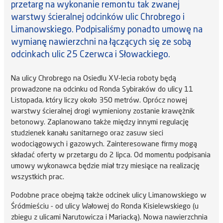
przetarg na wykonanie remontu tak zwanej
warstwy ścieralnej odcinków ulic Chrobrego i
Limanowskiego. Podpisaliśmy ponadto umowę na
wymianę nawierzchni na łączących się ze sobą
odcinkach ulic 25 Czerwca i Słowackiego.
Na ulicy Chrobrego na Osiedlu XV-lecia roboty będą
prowadzone na odcinku od Ronda Sybiraków do ulicy 11
Listopada, który liczy około 350 metrów. Oprócz nowej
warstwy ścieralnej drogi wymieniony zostanie krawężnik
betonowy. Zaplanowano także między innymi regulację
studzienek kanału sanitarnego oraz zasuw sieci
wodociągowych i gazowych. Zainteresowane firmy mogą
składać oferty w przetargu do 2 lipca. Od momentu podpisania
umowy wykonawca będzie miał trzy miesiące na realizację
wszystkich prac.
Podobne prace obejmą także odcinek ulicy Limanowskiego w
Śródmieściu - od ulicy Wałowej do Ronda Kisielewskiego (u
zbiegu z ulicami Narutowicza i Mariacką). Nowa nawierzchnia