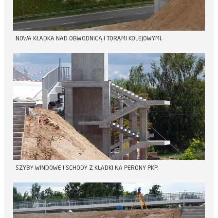
NOWA KŁADKA NAD OBWODNICĄ I TORAMI KOLEJOWYMI.
SZYBY WINDOWE I SCHODY Z KŁADKI NA PERONY PKP.