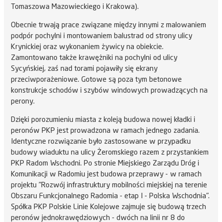
Tomaszowa Mazowieckiego i Krakowa).
Obecnie trwają prace związane między innymi z malowaniem
podpór pochylni i montowaniem balustrad od strony ulicy
Krynickiej oraz wykonaniem żywicy na obiekcie.
Zamontowano także krawężniki na pochylni od ulicy
Sycyńskiej, zaś nad torami pojawiły się ekrany
przeciwporażeniowe. Gotowe są poza tym betonowe
konstrukcje schodów i szybów windowych prowadzących na
perony.
Dzięki porozumieniu miasta z koleją budowa nowej kładki i
peronów PKP jest prowadzona w ramach jednego zadania.
Identyczne rozwiązanie było zastosowane w przypadku
budowy wiaduktu na ulicy Żeromskiego razem z przystankiem
PKP Radom Wschodni. Po stronie Miejskiego Zarządu Dróg i
Komunikacji w Radomiu jest budowa przeprawy - w ramach
projektu "Rozwój infrastruktury mobilności miejskiej na terenie
Obszaru Funkcjonalnego Radomia - etap I - Polska Wschodnia".
Spółka PKP Polskie Linie Kolejowe zajmuje się budową trzech
peronów jednokrawędziowych - dwóch na linii nr 8 do