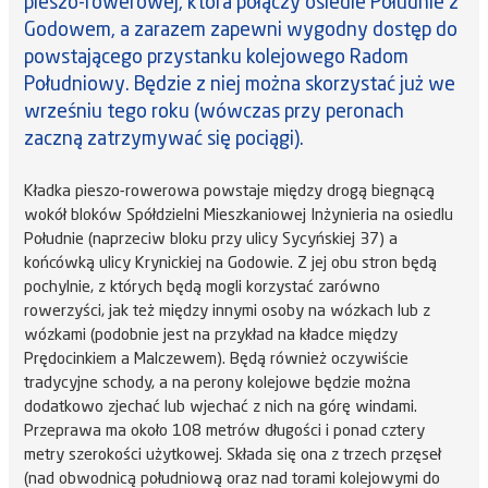
pieszo-rowerowej, która połączy osiedle Południe z
Godowem, a zarazem zapewni wygodny dostęp do
powstającego przystanku kolejowego Radom
Południowy. Będzie z niej można skorzystać już we
wrześniu tego roku (wówczas przy peronach
zaczną zatrzymywać się pociągi).
Kładka pieszo-rowerowa powstaje między drogą biegnącą
wokół bloków Spółdzielni Mieszkaniowej Inżynieria na osiedlu
Południe (naprzeciw bloku przy ulicy Sycyńskiej 37) a
końcówką ulicy Krynickiej na Godowie. Z jej obu stron będą
pochylnie, z których będą mogli korzystać zarówno
rowerzyści, jak też między innymi osoby na wózkach lub z
wózkami (podobnie jest na przykład na kładce między
Prędocinkiem a Malczewem). Będą również oczywiście
tradycyjne schody, a na perony kolejowe będzie można
dodatkowo zjechać lub wjechać z nich na górę windami.
Przeprawa ma około 108 metrów długości i ponad cztery
metry szerokości użytkowej. Składa się ona z trzech przęseł
(nad obwodnicą południową oraz nad torami kolejowymi do