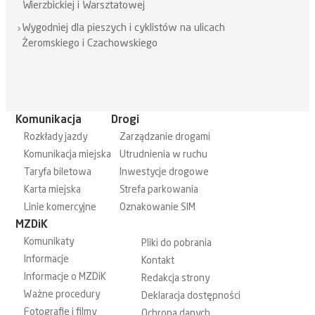
Wierzbickiej i Warsztatowej
Wygodniej dla pieszych i cyklistów na ulicach
Żeromskiego i Czachowskiego
Komunikacja
Drogi
Rozkłady jazdy
Zarządzanie drogami
Komunikacja miejska
Utrudnienia w ruchu
Taryfa biletowa
Inwestycje drogowe
Karta miejska
Strefa parkowania
Linie komercyjne
Oznakowanie SIM
MZDiK
Komunikaty
Pliki do pobrania
Informacje
Kontakt
Informacje o MZDiK
Redakcja strony
Ważne procedury
Deklaracja dostępności
Fotografie i filmy
Ochrona danych