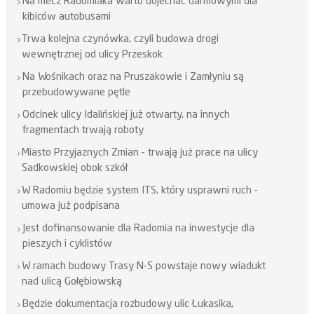
Na mecz Radomiaka warto dojechać darmowymi dla
kibiców autobusami
Trwa kolejna czynówka, czyli budowa drogi
wewnętrznej od ulicy Przeskok
Na Wośnikach oraz na Pruszakowie i Zamłyniu są
przebudowywane pętle
Odcinek ulicy Idalińskiej już otwarty, na innych
fragmentach trwają roboty
Miasto Przyjaznych Zmian - trwają już prace na ulicy
Sadkowskiej obok szkół
W Radomiu będzie system ITS, który usprawni ruch -
umowa już podpisana
Jest dofinansowanie dla Radomia na inwestycje dla
pieszych i cyklistów
W ramach budowy Trasy N-S powstaje nowy wiadukt
nad ulicą Gołębiowską
Będzie dokumentacja rozbudowy ulic Łukasika,