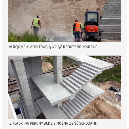
W REJONIE KŁADKI TRWAJĄ WCIĄŻ ROBOTY BRUKARSKIE.
Z KŁADKI NA PERONY BĘDZIE MOŻNA ZEJŚĆ SCHODAMI.