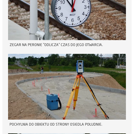
ZEGAR NA PERONIE "ODLICZA" CZAS DO JEGO OTWARCIA.
POCHYLNIA DO OBIEKTU OD STRONY OSIEDLA POŁUDNIE.