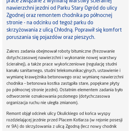
prace związane z wymianą warstwy ścieralnej
nawierzchni jezdni od Parku Stary Ogród do ulicy
Zgodnej oraz remontem chodnika po północnej
stronie - na odcinku od tegoż parku do
skrzyżowania z ulicą Chłodną. Poprawił się komfort
poruszania się pojazdów oraz pieszych.
Zakres zadania obejmował roboty bitumiczne (frezowanie
dotychczasowej nawierzchni i wykonanie nowej warstwy
ścieralnej), a także prace wykończeniowe (regulację studni
kanału sanitarnego, studni telekomunikacyjnych, ustawienie i
wymianę krawężnika betonowego oraz wymianę nawierzchni
chodnika – betonowa kostka zastąpiła stare, popękane płyty
po północnej stronie jezdni). Ostatnim elementem zadania było
odtworzenie oznakowania poziomego (dotychczasowa
organizacja ruchu nie uległa zmianom).
Remont objął odcinek ulicy Okulickiego od końca wyspy
rozdzielającej jezdnie przed Placem Kotlarza (w rejonie posesji
nr 9A) do skrzyżowania z ulicą Zgodną (lecz nowy chodnik