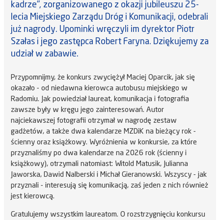
kadrze", zorganizowanego z okazji jubileuszu 25-
lecia Miejskiego Zarządu Dróg i Komunikacji, odebrali
już nagrody. Upominki wręczyli im dyrektor Piotr
Szałas i jego zastępca Robert Faryna. Dziękujemy za
udział w zabawie.
Przypomnijmy, że konkurs zwyciężył Maciej Oparcik, jak się
okazało - od niedawna kierowca autobusu miejskiego w
Radomiu. Jak powiedział laureat, komunikacja i fotografia
zawsze były w kręgu jego zainteresowań. Autor
najciekawszej fotografii otrzymał w nagrodę zestaw
gadżetów, a także dwa kalendarze MZDiK na bieżący rok -
ścienny oraz książkowy. Wyróżnienia w konkursie, za które
przyznaliśmy po dwa kalendarze na 2026 rok (ścienny i
książkowy), otrzymali natomiast: Witold Matusik, Julianna
Jaworska, Dawid Nalberski i Michał Gieranowski. Wszyscy - jak
przyznali - interesują się komunikacją, zaś jeden z nich również
jest kierowcą.
Gratulujemy wszystkim laureatom. O rozstrzygnięciu konkursu