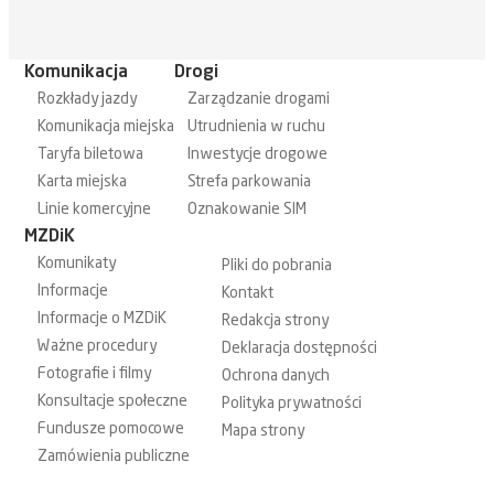
Komunikacja
Drogi
Rozkłady jazdy
Zarządzanie drogami
Komunikacja miejska
Utrudnienia w ruchu
Taryfa biletowa
Inwestycje drogowe
Karta miejska
Strefa parkowania
Linie komercyjne
Oznakowanie SIM
MZDiK
Komunikaty
Pliki do pobrania
Informacje
Kontakt
Informacje o MZDiK
Redakcja strony
Ważne procedury
Deklaracja dostępności
Fotografie i filmy
Ochrona danych
Konsultacje społeczne
Polityka prywatności
Fundusze pomocowe
Mapa strony
Zamówienia publiczne