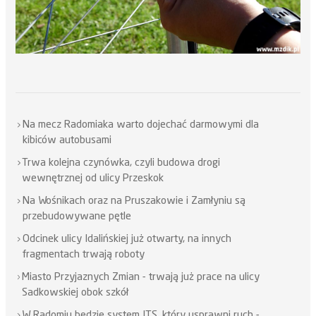
Na mecz Radomiaka warto dojechać darmowymi dla
kibiców autobusami
Trwa kolejna czynówka, czyli budowa drogi
wewnętrznej od ulicy Przeskok
Na Wośnikach oraz na Pruszakowie i Zamłyniu są
przebudowywane pętle
Odcinek ulicy Idalińskiej już otwarty, na innych
fragmentach trwają roboty
Miasto Przyjaznych Zmian - trwają już prace na ulicy
Sadkowskiej obok szkół
W Radomiu będzie system ITS, który usprawni ruch -