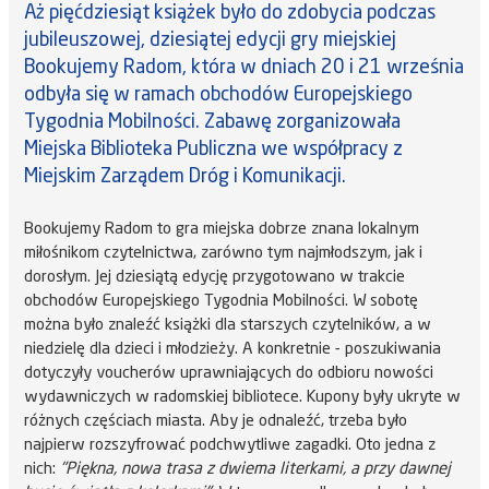
Aż pięćdziesiąt książek było do zdobycia podczas
jubileuszowej, dziesiątej edycji gry miejskiej
Bookujemy Radom, która w dniach 20 i 21 września
odbyła się w ramach obchodów Europejskiego
Tygodnia Mobilności. Zabawę zorganizowała
Miejska Biblioteka Publiczna we współpracy z
Miejskim Zarządem Dróg i Komunikacji.
Bookujemy Radom to gra miejska dobrze znana lokalnym
miłośnikom czytelnictwa, zarówno tym najmłodszym, jak i
dorosłym. Jej dziesiątą edycję przygotowano w trakcie
obchodów Europejskiego Tygodnia Mobilności. W sobotę
można było znaleźć książki dla starszych czytelników, a w
niedzielę dla dzieci i młodzieży. A konkretnie - poszukiwania
dotyczyły voucherów uprawniających do odbioru nowości
wydawniczych w radomskiej bibliotece. Kupony były ukryte w
różnych częściach miasta. Aby je odnaleźć, trzeba było
najpierw rozszyfrować podchwytliwe zagadki. Oto jedna z
nich:
"Piękna, nowa trasa z dwiema literkami, a przy dawnej