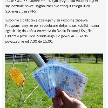
hucie światła z kolorkami"
. W tym przypadku voucher był w
sąsiedztwie nowej sygnalizacji świetlnej u zbiegu ulicy
Szklanej z trasą N-S.
Wspólnie z biblioteką dziękujemy za wspólną zabawę.
Przypominamy, że po nieodebrane dotychczas książki można
zgłosić się do końca września do Działu Promocji Książki i
Biblioteki przy ulicy Piłsudskiego 12 (pokój 48) - w dni
powszednie od 7:00 do 15:00.