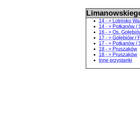
Limanowskiego
14 - > Lotnisko 
14 - > Potkanów /
16 - > Os. Gołębió
17 - > Gołębiów / 
17 - > Potkanów /
18 - > Pruszaków
18 - > Pruszaków
Inne przystanki