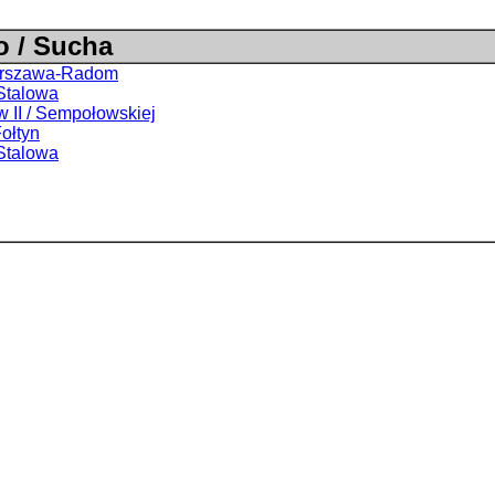
 / Sucha
Warszawa-Radom
 Stalowa
w II / Sempołowskiej
Fołtyn
 Stalowa