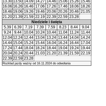
13.30
13.50
14.09
14.27
14.46
15.06
15.26
15.46
16.06
16.26
16.46
17.06
17.26
17.46
18.06
18.26
18.46
19.06
19.26
19.46
20.06
20.26
20.46
21.05
21.20
21.39
21.59
22.19
22.39
22.59
23.28
Niedziele i święta
5.39
6.39
7.19
7.39
7.59
8.23
8.44
9.04
9.24
9.44
10.04
10.24
10.44
11.04
11.24
11.44
12.04
12.24
12.44
13.04
13.24
13.44
14.04
14.24
14.44
15.04
15.24
15.44
16.04
16.24
16.44
17.04
17.24
17.44
18.04
18.24
18.44
19.04
19.24
19.44
20.04
20.24
20.44
21.03
21.20
21.39
21.59
22.19
22.39
22.59
23.28
Rozkład jazdy ważny od 16.11.2024 do odwołania