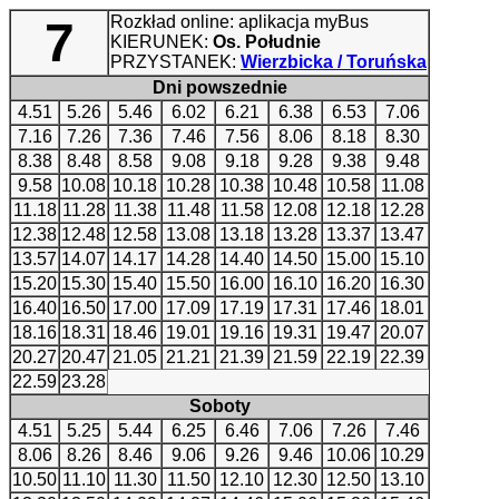
Rozkład online: aplikacja myBus
7
KIERUNEK:
Os. Południe
PRZYSTANEK:
Wierzbicka / Toruńska
Dni powszednie
4.51
5.26
5.46
6.02
6.21
6.38
6.53
7.06
7.16
7.26
7.36
7.46
7.56
8.06
8.18
8.30
8.38
8.48
8.58
9.08
9.18
9.28
9.38
9.48
9.58
10.08
10.18
10.28
10.38
10.48
10.58
11.08
11.18
11.28
11.38
11.48
11.58
12.08
12.18
12.28
12.38
12.48
12.58
13.08
13.18
13.28
13.37
13.47
13.57
14.07
14.17
14.28
14.40
14.50
15.00
15.10
15.20
15.30
15.40
15.50
16.00
16.10
16.20
16.30
16.40
16.50
17.00
17.09
17.19
17.31
17.46
18.01
18.16
18.31
18.46
19.01
19.16
19.31
19.47
20.07
20.27
20.47
21.05
21.21
21.39
21.59
22.19
22.39
22.59
23.28
Soboty
4.51
5.25
5.44
6.25
6.46
7.06
7.26
7.46
8.06
8.26
8.46
9.06
9.26
9.46
10.06
10.29
10.50
11.10
11.30
11.50
12.10
12.30
12.50
13.10