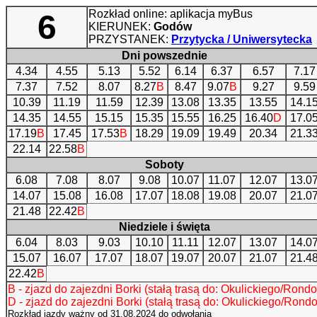
Rozkład online: aplikacja myBus
6
KIERUNEK:
Godów
PRZYSTANEK:
Przytycka / Uniwersytecka
Dni powszednie
4.34
4.55
5.13
5.52
6.14
6.37
6.57
7.17
7.37
7.52
8.07
8.27
B
8.47
9.07
B
9.27
9.59
10.39
11.19
11.59
12.39
13.08
13.35
13.55
14.1
14.35
14.55
15.15
15.35
15.55
16.25
16.40
D
17.0
17.19
B
17.45
17.53
B
18.29
19.09
19.49
20.34
21.3
22.14
22.58
B
Soboty
6.08
7.08
8.07
9.08
10.07
11.07
12.07
13.0
14.07
15.08
16.08
17.07
18.08
19.08
20.07
21.0
21.48
22.42
B
Niedziele i święta
6.04
8.03
9.03
10.10
11.11
12.07
13.07
14.0
15.07
16.07
17.07
18.07
19.07
20.07
21.07
21.4
22.42
B
B - zjazd do zajezdni Borki (stałą trasą do: Okulickiego/Rondo
D - zjazd do zajezdni Borki (stałą trasą do: Okulickiego/Rondo
Rozkład jazdy ważny od 31.08.2024 do odwołania