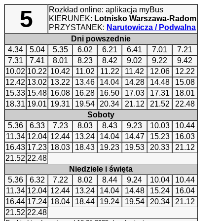
Rozkład online: aplikacja myBus
5
KIERUNEK:
Lotnisko Warszawa-Radom
PRZYSTANEK:
Narutowicza / Podwalna
Dni powszednie
4.34
5.04
5.35
6.02
6.21
6.41
7.01
7.21
7.31
7.41
8.01
8.23
8.42
9.02
9.22
9.42
10.02
10.22
10.42
11.02
11.22
11.42
12.06
12.22
12.42
13.02
13.22
13.46
14.04
14.28
14.48
15.08
15.33
15.48
16.08
16.28
16.50
17.03
17.31
18.01
18.31
19.01
19.31
19.54
20.34
21.12
21.52
22.48
Soboty
5.36
6.33
7.23
8.03
8.43
9.23
10.03
10.44
11.34
12.04
12.44
13.24
14.04
14.47
15.23
16.03
16.43
17.23
18.03
18.43
19.23
19.53
20.33
21.12
21.52
22.48
Niedziele i święta
5.36
6.32
7.22
8.02
8.44
9.24
10.04
10.44
11.34
12.04
12.44
13.24
14.04
14.48
15.24
16.04
16.44
17.24
18.04
18.44
19.24
19.54
20.34
21.12
21.52
22.48