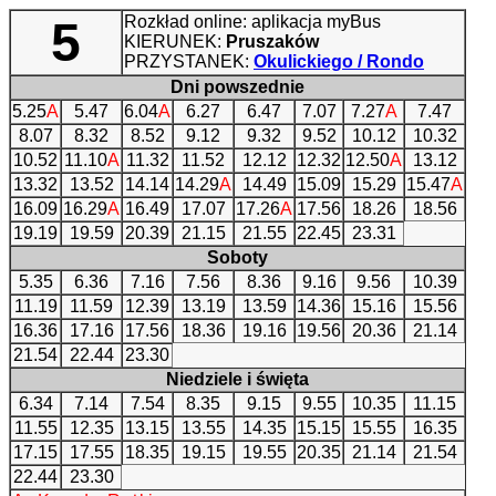
Rozkład online: aplikacja myBus
5
KIERUNEK:
Pruszaków
PRZYSTANEK:
Okulickiego / Rondo
Dni powszednie
5.25
A
5.47
6.04
A
6.27
6.47
7.07
7.27
A
7.47
8.07
8.32
8.52
9.12
9.32
9.52
10.12
10.32
10.52
11.10
A
11.32
11.52
12.12
12.32
12.50
A
13.12
13.32
13.52
14.14
14.29
A
14.49
15.09
15.29
15.47
A
16.09
16.29
A
16.49
17.07
17.26
A
17.56
18.26
18.56
19.19
19.59
20.39
21.15
21.55
22.45
23.31
Soboty
5.35
6.36
7.16
7.56
8.36
9.16
9.56
10.39
11.19
11.59
12.39
13.19
13.59
14.36
15.16
15.56
16.36
17.16
17.56
18.36
19.16
19.56
20.36
21.14
21.54
22.44
23.30
Niedziele i święta
6.34
7.14
7.54
8.35
9.15
9.55
10.35
11.15
11.55
12.35
13.15
13.55
14.35
15.15
15.55
16.35
17.15
17.55
18.35
19.15
19.55
20.35
21.14
21.54
22.44
23.30