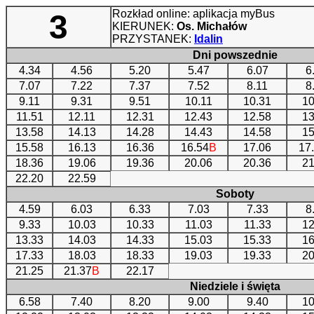
Rozkład online: aplikacja myBus
3
KIERUNEK:
Os. Michałów
PRZYSTANEK:
Idalin
Dni powszednie
4.34
4.56
5.20
5.47
6.07
6
7.07
7.22
7.37
7.52
8.11
8
9.11
9.31
9.51
10.11
10.31
10
11.51
12.11
12.31
12.43
12.58
13
13.58
14.13
14.28
14.43
14.58
15
15.58
16.13
16.36
16.54
B
17.06
17
18.36
19.06
19.36
20.06
20.36
21
22.20
22.59
Soboty
4.59
6.03
6.33
7.03
7.33
8
9.33
10.03
10.33
11.03
11.33
12
13.33
14.03
14.33
15.03
15.33
16
17.33
18.03
18.33
19.03
19.33
20
21.25
21.37
B
22.17
Niedziele i święta
6.58
7.40
8.20
9.00
9.40
10