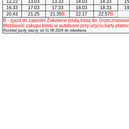
12.22
13.03
13.33
14.03
14.33
15
16.33
17.03
17.33
18.03
18.33
19
20.43
21.25
21.35
B
22.17
22.57
B
B - zjazd do zajezdni Żakowice (stałą trasą do: Grzecznarows
Możliwość zakupu biletu w autobusie przy użyciu karty płatni
Rozkład jazdy ważny od 31.08.2024 do odwołania