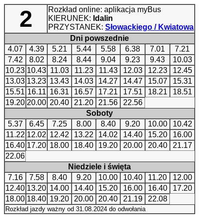
Rozkład online: aplikacja myBus
2
KIERUNEK:
Idalin
PRZYSTANEK:
Słowackiego / Kwiatowa
Dni powszednie
4.07
4.39
5.21
5.44
5.58
6.38
7.01
7.21
7.42
8.02
8.24
8.44
9.04
9.23
9.43
10.03
10.23
10.43
11.03
11.23
11.43
12.03
12.23
12.45
13.03
13.23
13.43
14.03
14.27
14.47
15.07
15.31
15.51
16.11
16.31
16.57
17.21
17.51
18.21
18.51
19.20
20.00
20.40
21.20
21.56
22.56
Soboty
5.37
6.45
7.25
8.00
8.40
9.20
10.00
10.42
11.22
12.02
12.42
13.22
14.02
14.40
15.20
16.00
16.40
17.20
18.00
18.40
19.20
20.00
20.40
21.17
22.06
Niedziele i święta
7.16
7.58
8.40
9.20
10.00
10.40
11.20
12.00
12.40
13.20
14.00
14.40
15.20
16.00
16.40
17.20
18.00
18.40
19.20
20.00
20.40
21.19
22.08
Rozkład jazdy ważny od 31.08.2024 do odwołania